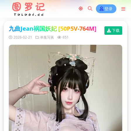
登录
九曲Jean祸国妖妃 [50P5V-764M]
下载
2026-02-21
单集写眞
651