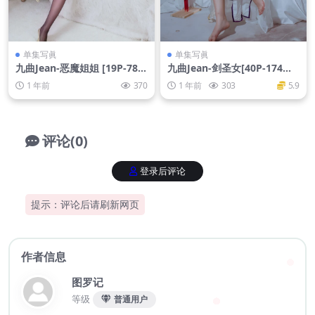
单集写眞
单集写眞
九曲Jean-恶魔姐姐 [19P-78M
九曲Jean-剑圣女[40P-174M
B]
B]
1 年前
370
1 年前
303
5.9
评论(0)
登录后评论
提示：评论后请刷新网页
作者信息
图罗记
等级
普通用户