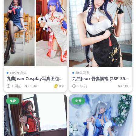
coser合集
单集写眞
九曲Jean Cosplay写真图包合
九曲Jean-吾妻旗袍 [28P-399
集
MB]
1 周前
1.0K
9.9
1 年前
580
免费
免费