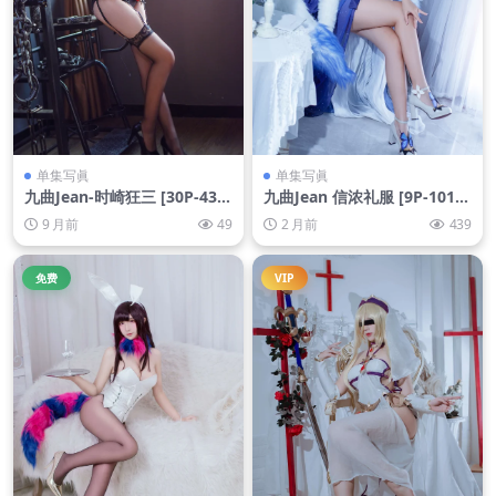
单集写眞
单集写眞
九曲Jean-时崎狂三 [30P-435
九曲Jean 信浓礼服 [9P-101M
MB]
B]
9 月前
49
2 月前
439
免费
VIP