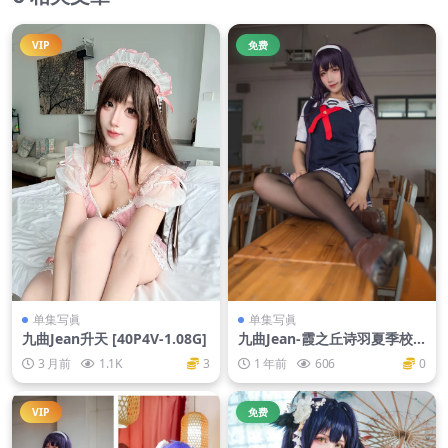
VIP
免费
单集写眞
单集写眞
九曲Jean升天 [40P4V-1.08G]
九曲Jean-霞之丘诗羽夏季校
服 [40P-349MB]
3 月前
1.1K
3
1 年前
606
0
VIP
免费