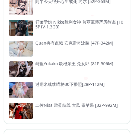
阿半今天很开心生或死 约尔 [52P-363M]
轩萧学姐 Nikke胜利女神 普丽瓦蒂严厉教诲 [10
5P1V-1.3GB]
Quan冉有点饿 安克雷奇泳装 [47P-342M]
屿鱼Yukako 欧根亲王 兔女郎 [81P-506M]
过期米线线喵榜30下播照[28P-112M]
二佐Nisa 碧蓝航线 大凤 毒苹果 [32P-992M]