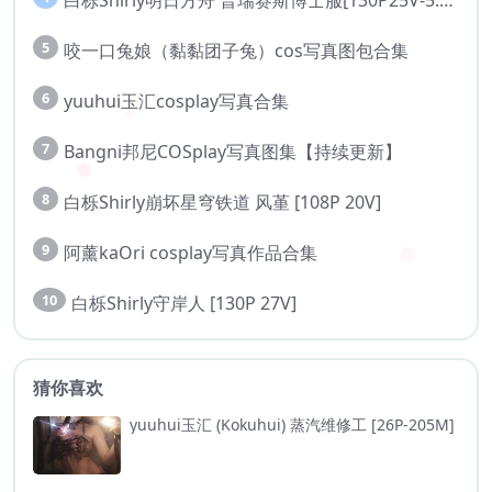
白栎Shirly明日方舟 普瑞赛斯博士服[130P25V-5.76G]
5
咬一口兔娘（黏黏团子兔）cos写真图包合集
6
yuuhui玉汇cosplay写真合集
7
Bangni邦尼COSplay写真图集【持续更新】
8
白栎Shirly崩坏星穹铁道 风堇 [108P 20V]
9
阿薰kaOri cosplay写真作品合集
10
白栎Shirly守岸人 [130P 27V]
猜你喜欢
yuuhui玉汇 (Kokuhui) 蒸汽维修工 [26P-205M]