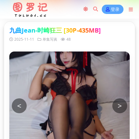
登录
九曲Jean-时崎狂三 [30P-435MB]
2025-11-11
单集写眞
48
<
>