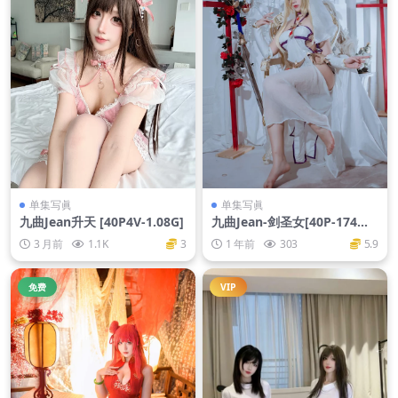
单集写眞
单集写眞
九曲Jean升天 [40P4V-1.08G]
九曲Jean-剑圣女[40P-174M
B]
3 月前
1.1K
3
1 年前
303
5.9
免费
VIP