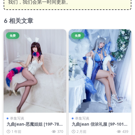
我们，我们会第一时间更新。
相关文章
免费
免费
单集写眞
单集写眞
九曲Jean-恶魔姐姐 [19P-78M
九曲Jean 信浓礼服 [9P-101M
B]
B]
1 年前
370
2 月前
439