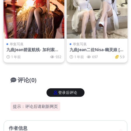
单集写眞
单集写眞
九曲Jean碧蓝航线- 加利索新
九曲Jean二佐Nisa-幽灵娘 [50
春旗袍 [25P-578MB]
P4V-1GB]
1 年前
932
1 年前
697
5.9
评论(0)
登录后评论
提示：评论后请刷新网页
作者信息