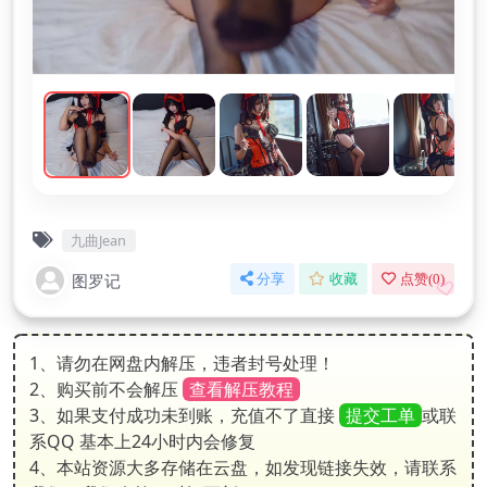
九曲Jean
图罗记
分享
收藏
点赞(
0
)
1、请勿在网盘内解压，违者封号处理！
2、购买前不会解压
查看解压教程
3、如果支付成功未到账，充值不了直接
提交工单
或联
系QQ 基本上24小时内会修复
4、本站资源大多存储在云盘，如发现链接失效，请联系