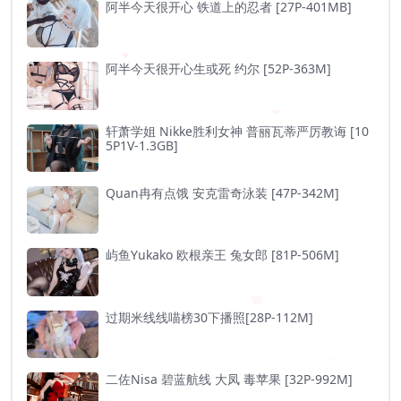
阿半今天很开心 铁道上的忍者 [27P-401MB]
阿半今天很开心生或死 约尔 [52P-363M]
轩萧学姐 Nikke胜利女神 普丽瓦蒂严厉教诲 [10
5P1V-1.3GB]
Quan冉有点饿 安克雷奇泳装 [47P-342M]
屿鱼Yukako 欧根亲王 兔女郎 [81P-506M]
过期米线线喵榜30下播照[28P-112M]
二佐Nisa 碧蓝航线 大凤 毒苹果 [32P-992M]