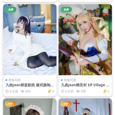
免费
免费
单集写眞
单集写眞
九曲Jean碧蓝航线 建武旗袍[3
九曲Jean精灵村 Elf Village [7
7P-154M]
7P-928M]
6 月前
843
0
6 月前
685
0
VIP
VIP