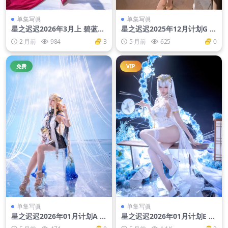
单集写眞
单集写眞
星之迟迟2026年3月上 碧蓝航
星之迟迟2025年12月计划G 原
线 贝尔法斯特[49P-429M]
创她只是我的妹妹 [120P 1V]
2 月前
984
3
5 月前
625
0
免费
VIP
单集写眞
单集写眞
星之迟迟2026年01月计划A 鸣
星之迟迟2026年01月计划E 碧
潮 卡提希娅 [31P]
蓝航线 埃姆登 [50P]