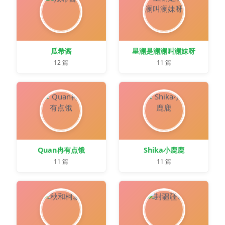
瓜希酱
星澜是澜澜叫澜妹呀
12 篇
11 篇
Quan冉有点饿
Shika小鹿鹿
11 篇
11 篇