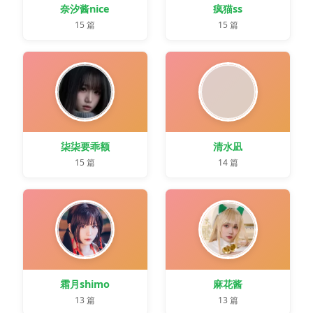
奈汐酱nice
疯猫ss
15 篇
15 篇
柒柒要乖额
清水凪
15 篇
14 篇
霜月shimo
麻花酱
13 篇
13 篇