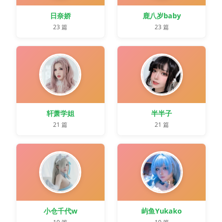
日奈娇
鹿八岁baby
23 篇
23 篇
轩萧学姐
半半子
21 篇
21 篇
小仓千代w
屿鱼Yukako