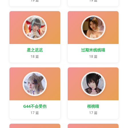
19 篇
19 篇
星之迟迟
过期米线线喵
18 篇
18 篇
G44不会受伤
桜桃喵
17 篇
17 篇