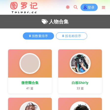
登录
人物合集
按数量排序
按名称排序
微密圈合集
白栎Shirly
41 篇
33 篇