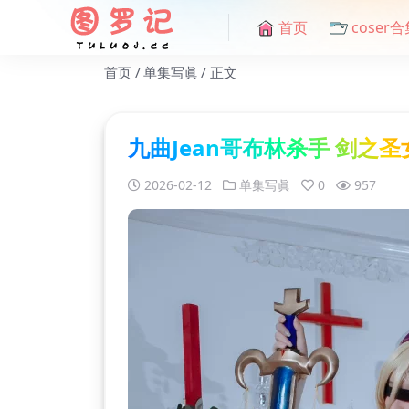
首页
coser合
首页
单集写眞
正文
九曲Jean哥布林杀手 剑之圣女[
2026-02-12
单集写眞
0
957