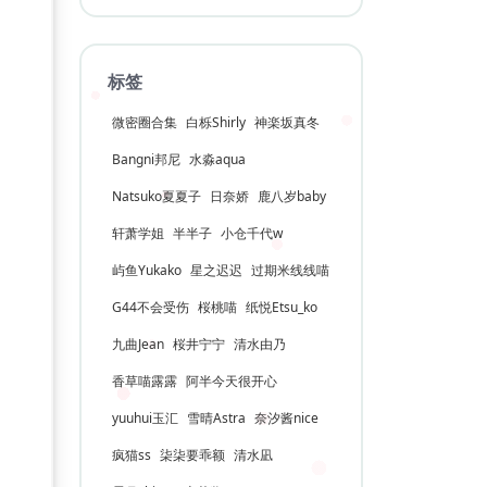
标签
微密圈合集
白栎Shirly
神楽坂真冬
Bangni邦尼
水淼aqua
Natsuko夏夏子
日奈娇
鹿八岁baby
轩萧学姐
半半子
小仓千代w
屿鱼Yukako
星之迟迟
过期米线线喵
G44不会受伤
桜桃喵
纸悦Etsu_ko
九曲Jean
桜井宁宁
清水由乃
香草喵露露
阿半今天很开心
yuuhui玉汇
雪晴Astra
奈汐酱nice
疯猫ss
柒柒要乖额
清水凪