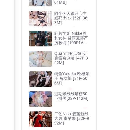
01MB]
阿半今天很开心生
或死 约尔 [52P-36
3M]
轩萧学姐 Nikke胜
利女神 普丽瓦蒂严
厉教诲 [105P1V-1.
3GB]
Quan冉有点饿 安
克雷奇泳装 [47P-3
42M]
屿鱼Yukako 欧根亲
王 兔女郎 [81P-50
6M]
过期米线线喵榜30
下播照[28P-112M]
二佐Nisa 碧蓝航线
大凤 毒苹果 [32P-9
92M]