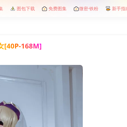
集
图包下载
免费图集
微密·铁粉
新手指
40P-168M]