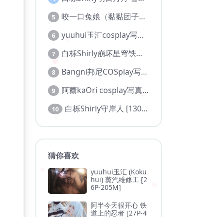
咬一口兔娘（黏黏团子兔）cos写真图包合集
5
yuuhui玉汇cosplay写真合集
6
白栎Shirly崩坏星穹铁道 风堇 [108P 20V]
7
Bangni邦尼COSplay写真图集【持续更新】
8
阿薰kaOri cosplay写真作品合集
9
白栎Shirly守岸人 [130P 27V]
10
猜你喜欢
yuuhui玉汇 (Koku
hui) 蒸汽维修工 [2
6P-205M]
阿半今天很开心 铁
道上的忍者 [27P-4