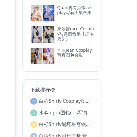
Quan冉有点饿cos
play写着图集合集
奈汐酱nice-Cospla
y写真图合集【持续
更新】
九曲Jean Cosplay
写真图包合集
下载排行榜
白栎Shirly Cosplay图片图集合集
1
水淼aqua图包cos写真图集全部作品合集【持续更新..】
2
白栎Shirly崩坏星穹铁道 大黑塔 [130P 30V]
3
白栎Shirly明日方舟 普瑞赛斯博士服[130P25V-5.76G]
4