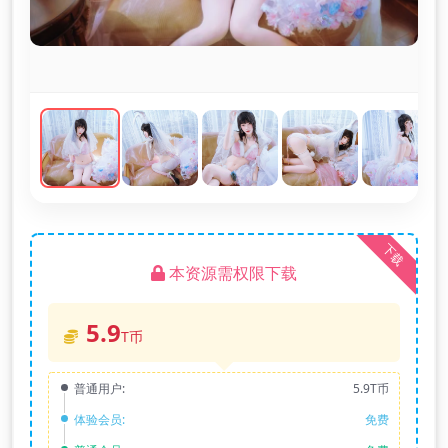
下载
本资源需权限下载
5.9
T币
普通用户:
5.9T币
体验会员:
免费