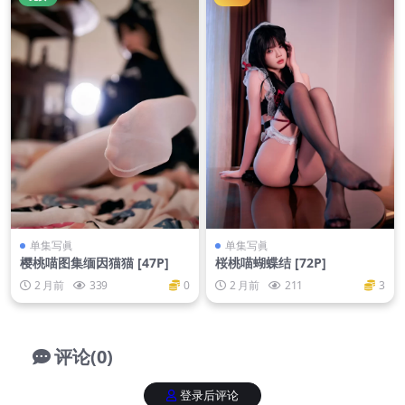
单集写眞
单集写眞
樱桃喵图集缅因猫猫 [47P]
桜桃喵蝴蝶结 [72P]
2 月前
339
0
2 月前
211
3
评论(0)
登录后评论