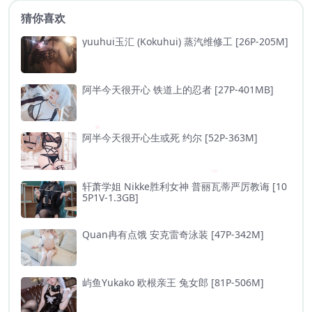
猜你喜欢
yuuhui玉汇 (Kokuhui) 蒸汽维修工 [26P-205M]
阿半今天很开心 铁道上的忍者 [27P-401MB]
阿半今天很开心生或死 约尔 [52P-363M]
轩萧学姐 Nikke胜利女神 普丽瓦蒂严厉教诲 [10
5P1V-1.3GB]
Quan冉有点饿 安克雷奇泳装 [47P-342M]
屿鱼Yukako 欧根亲王 兔女郎 [81P-506M]