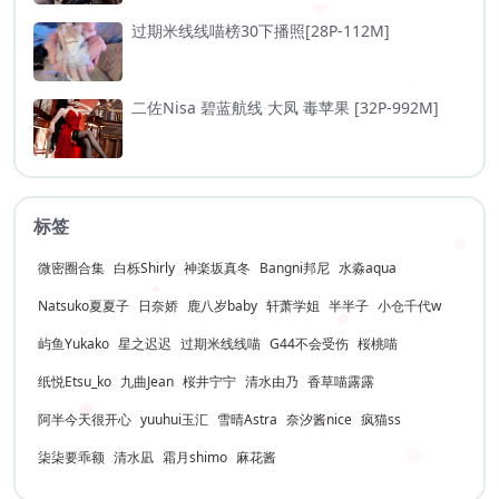
过期米线线喵榜30下播照[28P-112M]
二佐Nisa 碧蓝航线 大凤 毒苹果 [32P-992M]
标签
微密圈合集
白栎Shirly
神楽坂真冬
Bangni邦尼
水淼aqua
Natsuko夏夏子
日奈娇
鹿八岁baby
轩萧学姐
半半子
小仓千代w
屿鱼Yukako
星之迟迟
过期米线线喵
G44不会受伤
桜桃喵
纸悦Etsu_ko
九曲Jean
桜井宁宁
清水由乃
香草喵露露
阿半今天很开心
yuuhui玉汇
雪晴Astra
奈汐酱nice
疯猫ss
柒柒要乖额
清水凪
霜月shimo
麻花酱