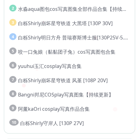
2
水淼aqua图包cos写真图集全部作品合集【持续更新..】
3
白栎Shirly崩坏星穹铁道 大黑塔 [130P 30V]
4
白栎Shirly明日方舟 普瑞赛斯博士服[130P25V-5.76G]
5
咬一口兔娘（黏黏团子兔）cos写真图包合集
6
yuuhui玉汇cosplay写真合集
7
白栎Shirly崩坏星穹铁道 风堇 [108P 20V]
8
Bangni邦尼COSplay写真图集【持续更新】
9
阿薰kaOri cosplay写真作品合集
10
白栎Shirly守岸人 [130P 27V]