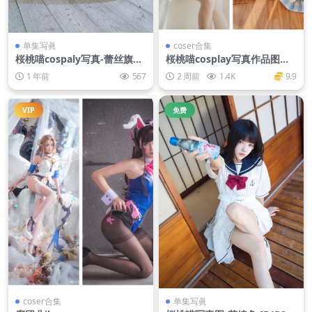
单集写眞
coser合集
桜桃喵cospaly写真-蕾丝旗袍
桜桃喵cosplay写真作品图集
[20P-119M]
全部图包【持续更新】
1 年前
567
2 周前
1.4K
9.9
VIP
免费
coser合集
单集写眞