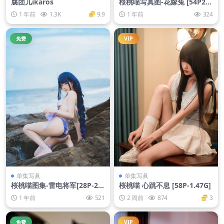
腐团儿ikaros
桜桃喵写真图-花嫁兔 [54P2V-
2.20GB]
1 年前
1.3K
9.9
1 年前
324
免费
VIP
单集写眞
单集写眞
桜桃喵图集-雷电将军[28P-21
桜桃喵 心跳不息 [58P-1.47G]
8MB]
1 年前
521
2 周前
874
3
免费
VIP