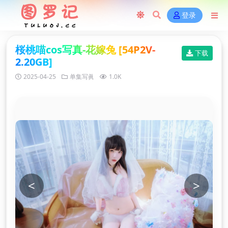
登录
桜桃喵cos写真-花嫁兔 [54P2V-
下载
2.20GB]
2025-04-25
单集写眞
1.0K
<
>