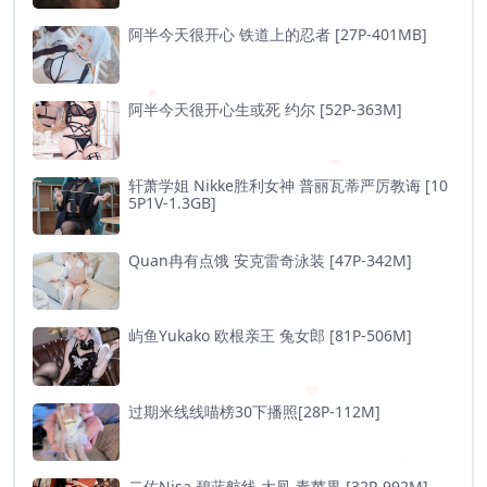
阿半今天很开心 铁道上的忍者 [27P-401MB]
阿半今天很开心生或死 约尔 [52P-363M]
轩萧学姐 Nikke胜利女神 普丽瓦蒂严厉教诲 [10
5P1V-1.3GB]
Quan冉有点饿 安克雷奇泳装 [47P-342M]
屿鱼Yukako 欧根亲王 兔女郎 [81P-506M]
过期米线线喵榜30下播照[28P-112M]
二佐Nisa 碧蓝航线 大凤 毒苹果 [32P-992M]