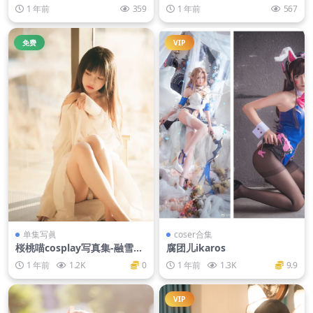
4MB]
[20P-119M]
1 年前
359
1 年前
567
免费
VIP
单集写眞
coser合集
桜桃喵cosplay写真集-融雪2
腐团儿ikaros
[58P-1.18GB]
1 年前
1.2K
0
1 年前
1.3K
9.9
VIP