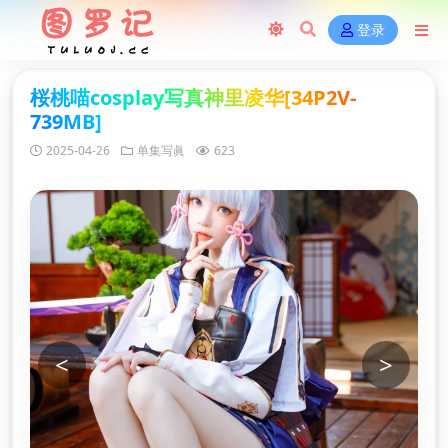
登录
桜桃喵cosplay写真神里凌华[34P2V-
739MB]
2025-04-26
单集写眞
623
<
>