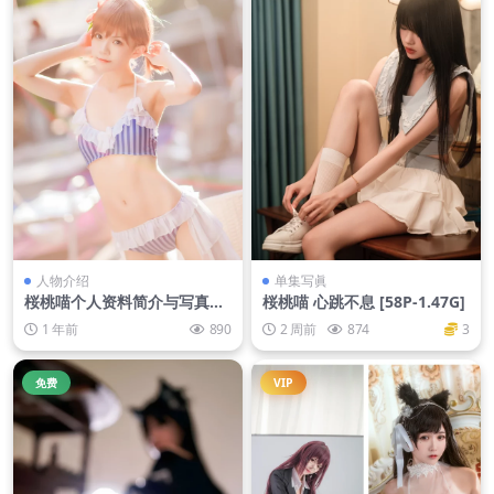
人物介绍
单集写眞
桜桃喵个人资料简介与写真作
桜桃喵 心跳不息 [58P-1.47G]
品介绍
1 年前
890
2 周前
874
3
免费
VIP