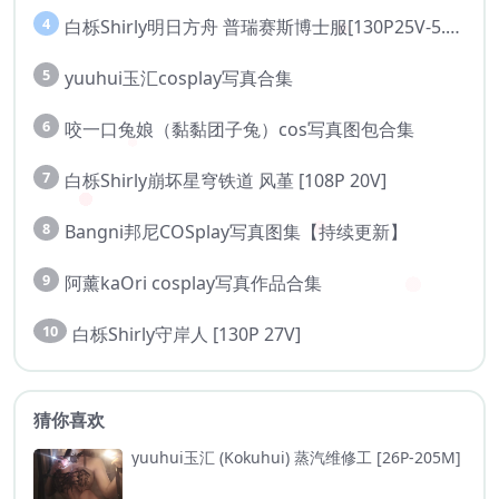
4
白栎Shirly明日方舟 普瑞赛斯博士服[130P25V-5.76G]
5
yuuhui玉汇cosplay写真合集
6
咬一口兔娘（黏黏团子兔）cos写真图包合集
7
白栎Shirly崩坏星穹铁道 风堇 [108P 20V]
8
Bangni邦尼COSplay写真图集【持续更新】
9
阿薰kaOri cosplay写真作品合集
10
白栎Shirly守岸人 [130P 27V]
猜你喜欢
yuuhui玉汇 (Kokuhui) 蒸汽维修工 [26P-205M]