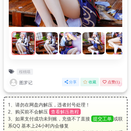
桜桃喵
图罗记
分享
收藏
点赞(
1
)
1、请勿在网盘内解压，违者封号处理！
2、购买前不会解压
查看解压教程
3、如果支付成功未到账，充值不了直接
提交工单
或联
系QQ 基本上24小时内会修复