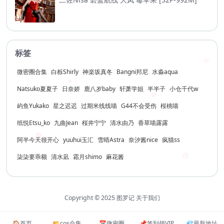
标签
微密圈合集
白栎Shirly
神楽坂真冬
Bangni邦尼
水淼aqua
Natsuko夏夏子
日奈娇
鹿八岁baby
轩萧学姐
半半子
小仓千代w
屿鱼Yukako
星之迟迟
过期米线线喵
G44不会受伤
桜桃喵
纸悦Etsu_ko
九曲Jean
桜井宁宁
清水由乃
香草喵露露
阿半今天很开心
yuuhui玉汇
雪晴Astra
奈汐酱nice
疯猫ss
柒柒要乖额
清水凪
霜月shimo
麻花酱
Copyright © 2025
图罗记
关于我们
🏠️首页
📂cos合集
📅微密圈
📌签到领VIP
💎最新地址