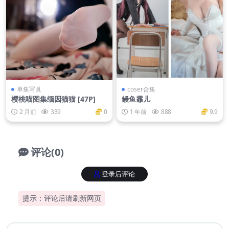
单集写眞
coser合集
樱桃喵图集缅因猫猫 [47P]
鳗鱼霏儿
2 月前
339
0
1 年前
888
9.9
评论(0)
登录后评论
提示：评论后请刷新网页