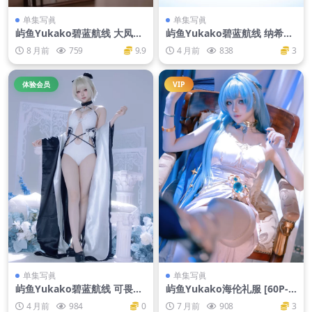
单集写眞
单集写眞
屿鱼Yukako碧蓝航线 大凤誓
屿鱼Yukako碧蓝航线 纳希莫
约 [50P-389MB]
夫海军上将 [45P]
8 月前
759
9.9
4 月前
838
3
体验会员
VIP
单集写眞
单集写眞
屿鱼Yukako碧蓝航线 可畏同
屿鱼Yukako海伦礼服 [60P-5
人礼服[63P-309M]
35M]
4 月前
984
0
7 月前
908
3