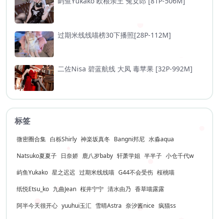
屿鱼Yukako 欧根亲王 兔女郎 [81P-506M]
过期米线线喵榜30下播照[28P-112M]
二佐Nisa 碧蓝航线 大凤 毒苹果 [32P-992M]
标签
微密圈合集
白栎Shirly
神楽坂真冬
Bangni邦尼
水淼aqua
Natsuko夏夏子
日奈娇
鹿八岁baby
轩萧学姐
半半子
小仓千代w
屿鱼Yukako
星之迟迟
过期米线线喵
G44不会受伤
桜桃喵
纸悦Etsu_ko
九曲Jean
桜井宁宁
清水由乃
香草喵露露
阿半今天很开心
yuuhui玉汇
雪晴Astra
奈汐酱nice
疯猫ss