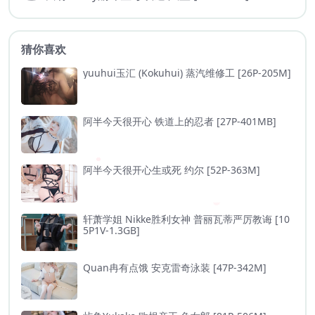
猜你喜欢
yuuhui玉汇 (Kokuhui) 蒸汽维修工 [26P-205M]
阿半今天很开心 铁道上的忍者 [27P-401MB]
阿半今天很开心生或死 约尔 [52P-363M]
轩萧学姐 Nikke胜利女神 普丽瓦蒂严厉教诲 [10
5P1V-1.3GB]
Quan冉有点饿 安克雷奇泳装 [47P-342M]