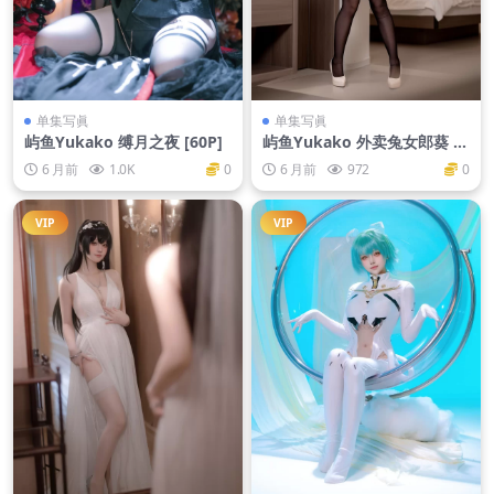
单集写眞
单集写眞
屿鱼Yukako 缚月之夜 [60P]
屿鱼Yukako 外卖兔女郎葵 [6
5P]
6 月前
1.0K
0
6 月前
972
0
VIP
VIP