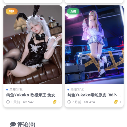
VIP
免费
单集写眞
单集写眞
屿鱼Yukako 欧根亲王 兔女郎
屿鱼Yukako毒蛇原皮 [86P-1.
[81P-506M]
06G]
1 天前
542
3
7 月前
454
0
评论(0)