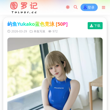
登录
屿鱼Yukako蓝色竞泳 [50P]
下载
2026-03-29
单集写眞
972