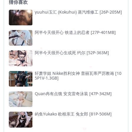
猜你喜欢
yuuhui玉汇 (Kokuhui) 蒸汽维修工 [26P-205M]
阿半今天很开心 铁道上的忍者 [27P-401MB]
阿半今天很开心生或死 约尔 [52P-363M]
轩萧学姐 Nikke胜利女神 普丽瓦蒂严厉教诲 [10
5P1V-1.3GB]
Quan冉有点饿 安克雷奇泳装 [47P-342M]
屿鱼Yukako 欧根亲王 兔女郎 [81P-506M]