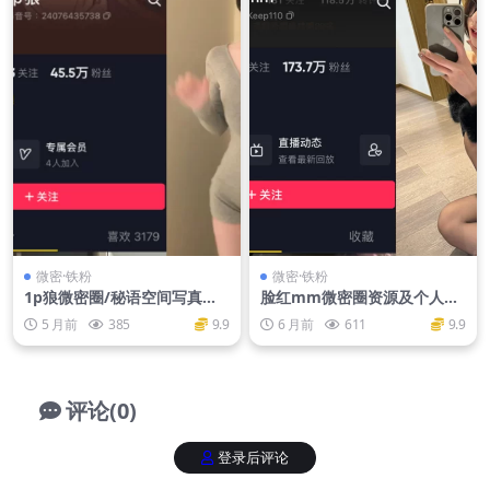
微密·铁粉
微密·铁粉
1p狼微密圈/秘语空间写真资
脸红mm微密圈资源及个人介
源
绍
5 月前
385
9.9
6 月前
611
9.9
评论(0)
登录后评论