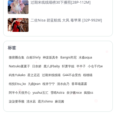
过期米线线喵榜30下播照[28P-112M]
二佐Nisa 碧蓝航线 大凤 毒苹果 [32P-992M]
标签
微密圈合集
白栎Shirly
神楽坂真冬
Bangni邦尼
水淼aqua
Natsuko夏夏子
日奈娇
鹿八岁baby
轩萧学姐
半半子
小仓千代w
屿鱼Yukako
星之迟迟
过期米线线喵
G44不会受伤
桜桃喵
纸悦Etsu_ko
九曲Jean
桜井宁宁
清水由乃
香草喵露露
阿半今天很开心
yuuhui玉汇
雪晴Astra
奈汐酱nice
疯猫ss
柒柒要乖额
清水凪
霜月shimo
麻花酱