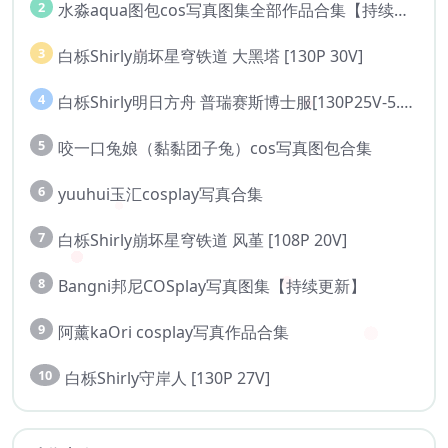
2
水淼aqua图包cos写真图集全部作品合集【持续更新..】
3
白栎Shirly崩坏星穹铁道 大黑塔 [130P 30V]
4
白栎Shirly明日方舟 普瑞赛斯博士服[130P25V-5.76G]
5
咬一口兔娘（黏黏团子兔）cos写真图包合集
6
yuuhui玉汇cosplay写真合集
7
白栎Shirly崩坏星穹铁道 风堇 [108P 20V]
8
Bangni邦尼COSplay写真图集【持续更新】
9
阿薰kaOri cosplay写真作品合集
10
白栎Shirly守岸人 [130P 27V]