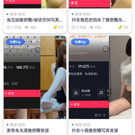
微密·铁粉
微密·铁粉
兔宝妮微密圈/秘语空间写真资
抖音雅思把我杀了微密圈岛遇
源
资源及个人介绍
5 月前
484
9.9
6 月前
656
9.9
年费Vip
年费Vip
微密·铁粉
微密·铁粉
麦香鱼岛遇微密圈资源
抖音小蕉微密圈写真资源