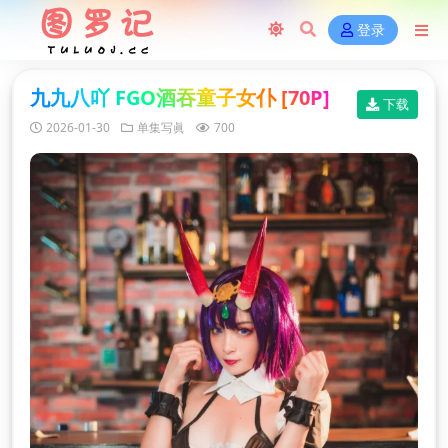
登录
九九八吖 FGO酒吞童子女仆 [70P]
下载
2026-01-30
单集写眞
700