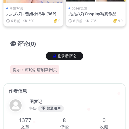
单集写眞
coser合集
九九八吖- 蕾姆小绵羊 [36P]
九九八吖Cosplay写真作品图
包合集
6 月前
500
0
6 月前
736
9.9
评论(0)
登录后评论
提示：评论后请刷新网页
作者信息
图罗记
等级
普通用户
1377
8
0
文章
评论
收藏