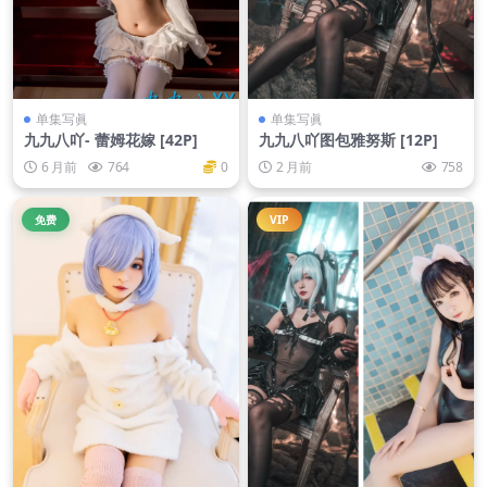
单集写眞
单集写眞
九九八吖- 蕾姆花嫁 [42P]
九九八吖图包雅努斯 [12P]
6 月前
764
0
2 月前
758
免费
VIP