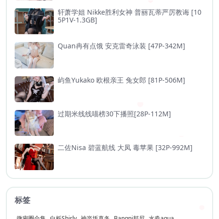
轩萧学姐 Nikke胜利女神 普丽瓦蒂严厉教诲 [10
5P1V-1.3GB]
Quan冉有点饿 安克雷奇泳装 [47P-342M]
屿鱼Yukako 欧根亲王 兔女郎 [81P-506M]
过期米线线喵榜30下播照[28P-112M]
二佐Nisa 碧蓝航线 大凤 毒苹果 [32P-992M]
标签
微密圈合集
白栎Shirly
神楽坂真冬
Bangni邦尼
水淼aqua