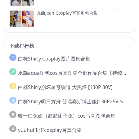
九曲Jean Cosplay写真图包合集
下载排行榜
1
白栎Shirly Cosplay图片图集合集
2
水淼aqua图包cos写真图集全部作品合集【持续更新..】
3
白栎Shirly崩坏星穹铁道 大黑塔 [130P 30V]
4
白栎Shirly明日方舟 普瑞赛斯博士服[130P25V-5.76G]
5
咬一口兔娘（黏黏团子兔）cos写真图包合集
6
yuuhui玉汇cosplay写真合集