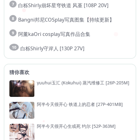
7
白栎Shirly崩坏星穹铁道 风堇 [108P 20V]
8
Bangni邦尼COSplay写真图集【持续更新】
9
阿薰kaOri cosplay写真作品合集
10
白栎Shirly守岸人 [130P 27V]
猜你喜欢
yuuhui玉汇 (Kokuhui) 蒸汽维修工 [26P-205M]
阿半今天很开心 铁道上的忍者 [27P-401MB]
阿半今天很开心生或死 约尔 [52P-363M]