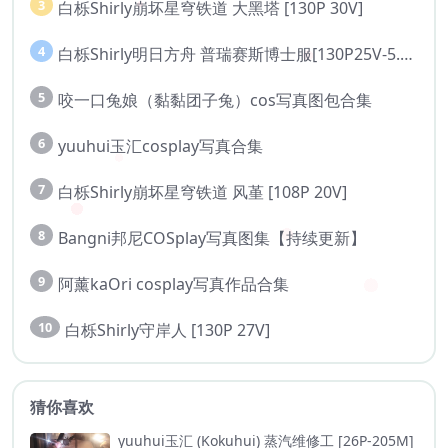
3
白栎Shirly崩坏星穹铁道 大黑塔 [130P 30V]
4
白栎Shirly明日方舟 普瑞赛斯博士服[130P25V-5.76G]
5
咬一口兔娘（黏黏团子兔）cos写真图包合集
6
yuuhui玉汇cosplay写真合集
7
白栎Shirly崩坏星穹铁道 风堇 [108P 20V]
8
Bangni邦尼COSplay写真图集【持续更新】
9
阿薰kaOri cosplay写真作品合集
10
白栎Shirly守岸人 [130P 27V]
猜你喜欢
yuuhui玉汇 (Kokuhui) 蒸汽维修工 [26P-205M]