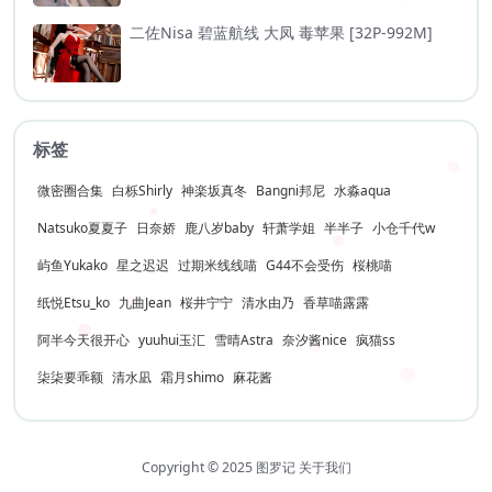
二佐Nisa 碧蓝航线 大凤 毒苹果 [32P-992M]
标签
微密圈合集
白栎Shirly
神楽坂真冬
Bangni邦尼
水淼aqua
Natsuko夏夏子
日奈娇
鹿八岁baby
轩萧学姐
半半子
小仓千代w
屿鱼Yukako
星之迟迟
过期米线线喵
G44不会受伤
桜桃喵
纸悦Etsu_ko
九曲Jean
桜井宁宁
清水由乃
香草喵露露
阿半今天很开心
yuuhui玉汇
雪晴Astra
奈汐酱nice
疯猫ss
柒柒要乖额
清水凪
霜月shimo
麻花酱
Copyright © 2025
图罗记
关于我们