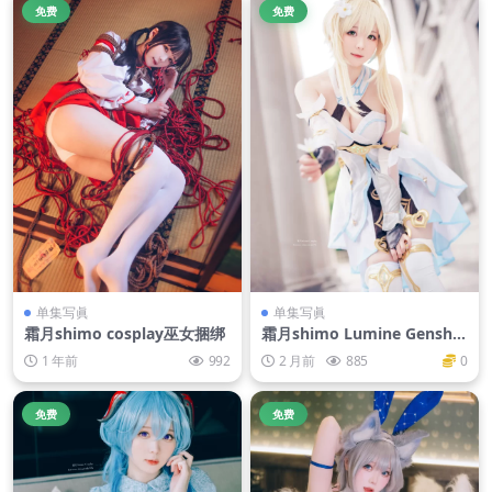
免费
免费
单集写眞
单集写眞
霜月shimo cosplay巫女捆绑
霜月shimo Lumine Genshin
[18P-61M]
1 年前
992
2 月前
885
0
免费
免费