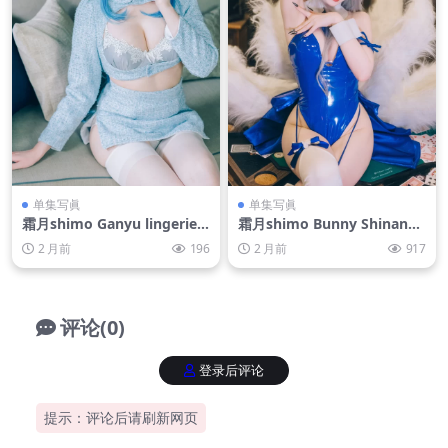
单集写眞
单集写眞
霜月shimo Ganyu lingerie[1
霜月shimo Bunny Shinano
5P-102M]
[20P-132M]
2 月前
196
2 月前
917
评论(0)
登录后评论
提示：评论后请刷新网页