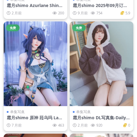
霜月shimo Azurlane Shinan
霜月shimo 2025年09月订阅
o NU[24P-124M]
桃樂絲 Dorothy (NIKKE) [26
2 月前
200
9 月前
754
5.9
P3V-74MB]
免费
免费
单集写眞
单集写眞
霜月shimo 原神 菈乌玛 Lau
霜月shimo DL写真集-Dailyデ
ma [24P-44M]
イリーしも Vol.04[116P-144
7 月前
463
2 月前
920
0
M]