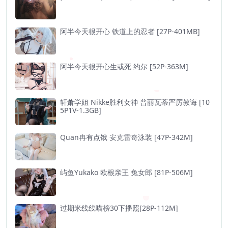
阿半今天很开心 铁道上的忍者 [27P-401MB]
阿半今天很开心生或死 约尔 [52P-363M]
轩萧学姐 Nikke胜利女神 普丽瓦蒂严厉教诲 [10
5P1V-1.3GB]
Quan冉有点饿 安克雷奇泳装 [47P-342M]
屿鱼Yukako 欧根亲王 兔女郎 [81P-506M]
过期米线线喵榜30下播照[28P-112M]