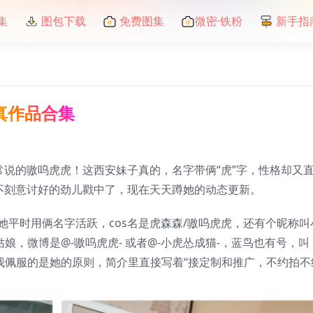
集
图包下载
免费图集
微密·铁粉
新手指
写真作品合集
家常说的嗷呜虎虎！这西安妹子真的，名字带俩“虎”字，性格却又
种不刻意讨好的劲儿戳中了，现在天天蹲她的动态更新。
平时用俩名字活跃，cos名是虎森森/嗷呜虎虎，还有个昵称叫
娘，微博是@-嗷呜虎虎- 或者@-小虎怂成猫-，蓝鸟也有号，叫
。最让我佩服的是她的原则，简介里直接写着“接定制和推广，不约拍不