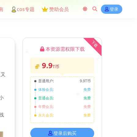
南
cos专题
赞助会员
登录
下载
本资源需权限下载
9.9
T币
直又
普通用户:
9.9T币
体验会员:
免费
小
普通会员:
免费
年费会员:
免费
线
永久会员:
免费
登录后购买