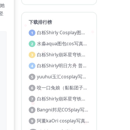
但她
坚
下载排行榜
白栎Shirly Cosplay图片图集合集
1
水淼aqua图包cos写真图集全部作品合集【持续更新..】
2
白栎Shirly崩坏星穹铁道 大黑塔 [130P 30V]
3
白栎Shirly明日方舟 普瑞赛斯博士服[130P25V-5.76G]
4
yuuhui玉汇cosplay写真合集
5
咬一口兔娘（黏黏团子兔）cos写真图包合集
6
白栎Shirly崩坏星穹铁道 风堇 [108P 20V]
7
Bangni邦尼COSplay写真图集【持续更新】
8
阿薰kaOri cosplay写真作品合集
9