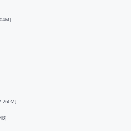
04M]
-260M]
MB]