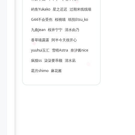
屿鱼Yukako
星之迟迟
过期米线线喵
G44不会受伤
桜桃喵
纸悦Etsu_ko
九曲Jean
桜井宁宁
清水由乃
香草喵露露
阿半今天很开心
yuuhui玉汇
雪晴Astra
奈汐酱nice
疯猫ss
柒柒要乖额
清水凪
霜月shimo
麻花酱