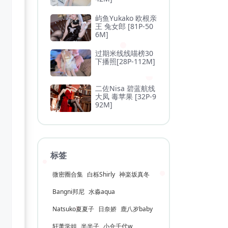
屿鱼Yukako 欧根亲
王 兔女郎 [81P-50
6M]
过期米线线喵榜30
下播照[28P-112M]
二佐Nisa 碧蓝航线
大凤 毒苹果 [32P-9
92M]
标签
微密圈合集
白栎Shirly
神楽坂真冬
Bangni邦尼
水淼aqua
Natsuko夏夏子
日奈娇
鹿八岁baby
轩萧学姐
半半子
小仓千代w