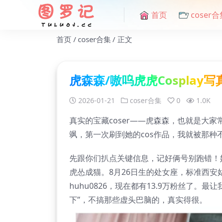
首页
coser合
首页
coser合集
正文
虎森森/嗷呜虎虎Cosplay
2026-01-21
coser合集
0
1.0K
真实的宝藏coser——虎森森，也就是大
飒，第一次刷到她的cos作品，我就被那
先跟你们扒点关键信息，记好俩号别跑错！她
虎怂成猫。8月26日生的处女座，标准西安姑
huhu0826，现在都有13.9万粉丝了
下”，不搞那些虚头巴脑的，真实得很。