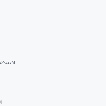
P-328M]
]