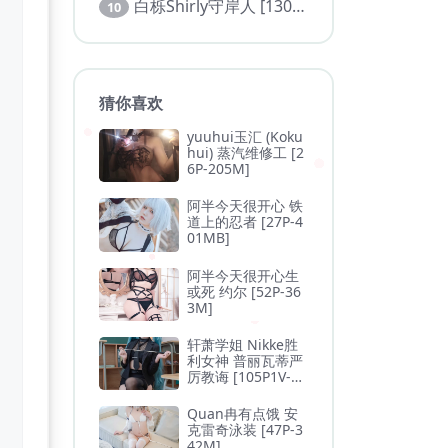
白栎Shirly守岸人 [130P 27V]
10
猜你喜欢
yuuhui玉汇 (Koku
hui) 蒸汽维修工 [2
6P-205M]
阿半今天很开心 铁
道上的忍者 [27P-4
01MB]
阿半今天很开心生
或死 约尔 [52P-36
3M]
轩萧学姐 Nikke胜
利女神 普丽瓦蒂严
厉教诲 [105P1V-1.
3GB]
Quan冉有点饿 安
克雷奇泳装 [47P-3
42M]