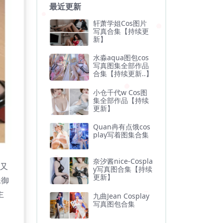
最近更新
轩萧学姐Cos图片
写真合集【持续更
新】
水淼aqua图包cos
写真图集全部作品
合集【持续更新..】
小仓千代w Cos图
集全部作品【持续
更新】
Quan冉有点饿cos
play写着图集合集
奈汐酱nice-Cospla
练又
y写真图合集【持续
更新】
妹御
主
九曲Jean Cosplay
写真图包合集