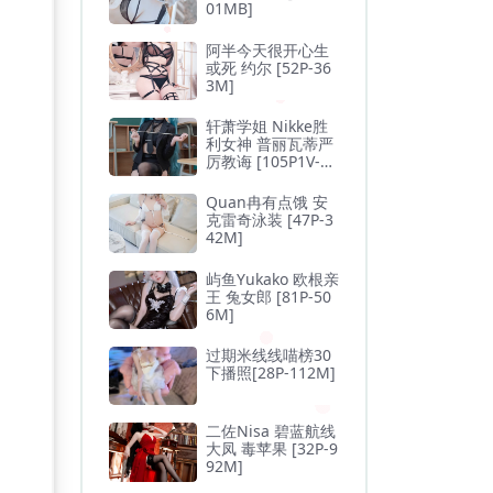
01MB]
阿半今天很开心生
或死 约尔 [52P-36
3M]
轩萧学姐 Nikke胜
利女神 普丽瓦蒂严
厉教诲 [105P1V-1.
3GB]
Quan冉有点饿 安
克雷奇泳装 [47P-3
42M]
屿鱼Yukako 欧根亲
王 兔女郎 [81P-50
6M]
过期米线线喵榜30
下播照[28P-112M]
二佐Nisa 碧蓝航线
大凤 毒苹果 [32P-9
92M]