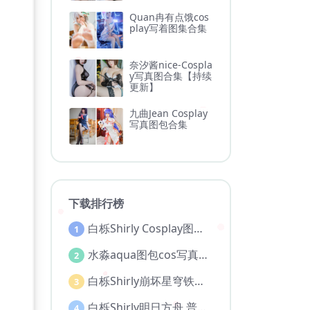
Quan冉有点饿cos
play写着图集合集
奈汐酱nice-Cospla
y写真图合集【持续
更新】
九曲Jean Cosplay
写真图包合集
下载排行榜
白栎Shirly Cosplay图片图集合集
1
水淼aqua图包cos写真图集全部作品合集【持续更新..】
2
白栎Shirly崩坏星穹铁道 大黑塔 [130P 30V]
3
白栎Shirly明日方舟 普瑞赛斯博士服[130P25V-5.76G]
4