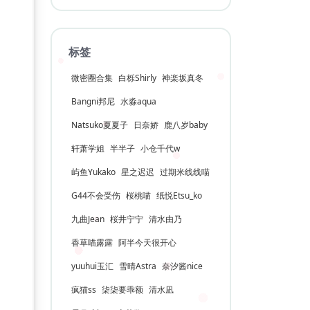
标签
微密圈合集
白栎Shirly
神楽坂真冬
Bangni邦尼
水淼aqua
Natsuko夏夏子
日奈娇
鹿八岁baby
轩萧学姐
半半子
小仓千代w
屿鱼Yukako
星之迟迟
过期米线线喵
G44不会受伤
桜桃喵
纸悦Etsu_ko
九曲Jean
桜井宁宁
清水由乃
香草喵露露
阿半今天很开心
yuuhui玉汇
雪晴Astra
奈汐酱nice
疯猫ss
柒柒要乖额
清水凪