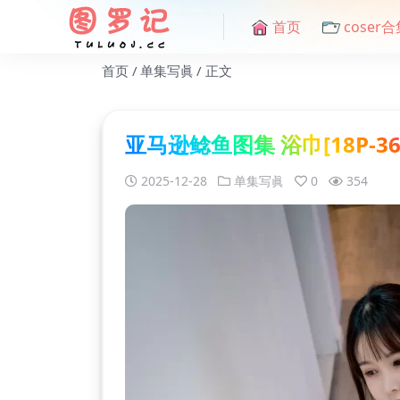
首页
coser合
首页
单集写眞
正文
亚马逊鲶鱼图集 浴巾[18P-36
2025-12-28
单集写眞
0
354