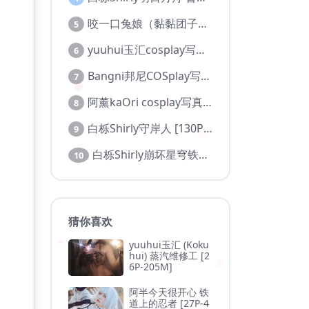
咬一口兔娘（黏黏团子兔）cos写真图包合集
5
yuuhui玉汇cosplay写真合集
6
Bangni邦尼COSplay写真图集【持续更新】
7
阿薰kaOri cosplay写真作品合集
8
白栎Shirly守岸人 [130P 27V]
9
白栎Shirly崩坏星穹铁道 风堇 [108P 20V]
10
猜你喜欢
yuuhui玉汇 (Koku
hui) 蒸汽维修工 [2
6P-205M]
阿半今天很开心 铁
道上的忍者 [27P-4