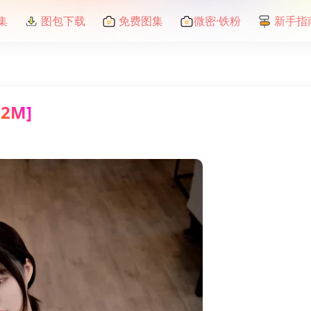
集
图包下载
免费图集
微密·铁粉
新手指
2M]