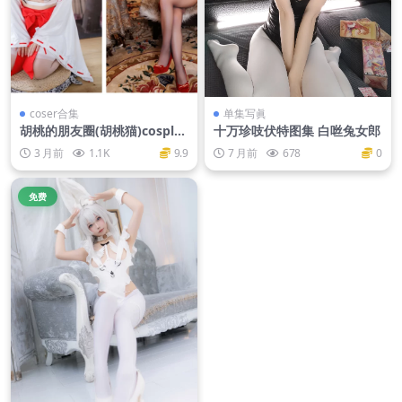
coser合集
单集写眞
胡桃的朋友圈(胡桃猫)cosplay
十万珍吱伏特图集 白咝兔女郎
写真作品合集
3 月前
1.1K
9.9
7 月前
678
0
免费