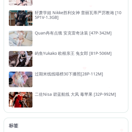
轩萧学姐 Nikke胜利女神 普丽瓦蒂严厉教诲 [10
5P1V-1.3GB]
Quan冉有点饿 安克雷奇泳装 [47P-342M]
屿鱼Yukako 欧根亲王 兔女郎 [81P-506M]
过期米线线喵榜30下播照[28P-112M]
二佐Nisa 碧蓝航线 大凤 毒苹果 [32P-992M]
标签