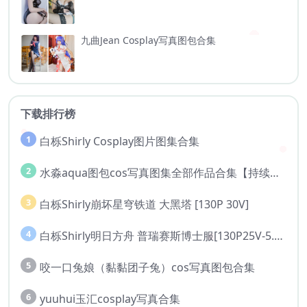
九曲Jean Cosplay写真图包合集
下载排行榜
1
白栎Shirly Cosplay图片图集合集
2
水淼aqua图包cos写真图集全部作品合集【持续更新..】
3
白栎Shirly崩坏星穹铁道 大黑塔 [130P 30V]
4
白栎Shirly明日方舟 普瑞赛斯博士服[130P25V-5.76G]
5
咬一口兔娘（黏黏团子兔）cos写真图包合集
6
yuuhui玉汇cosplay写真合集