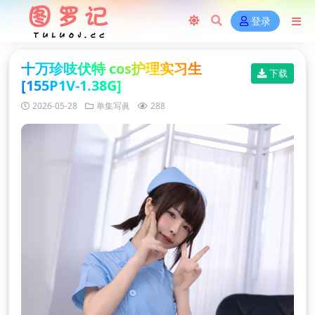
登录
十万珍吱伏特 cos护理实习生
下载
[155P1V-1.38G]
2026-05-28
单集写眞
288