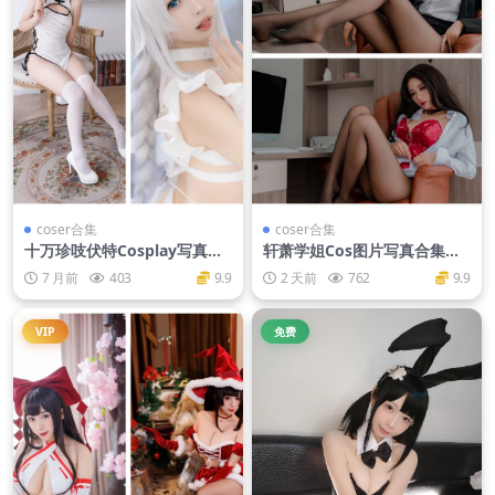
coser合集
coser合集
十万珍吱伏特Cosplay写真图
轩萧学姐Cos图片写真合集
集作品合集
【持续更新】
7 月前
403
9.9
2 天前
762
9.9
VIP
免费