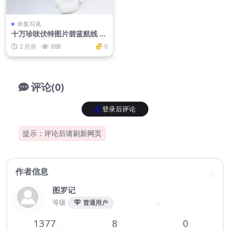
单集写眞
十万珍吱伏特图片碧蓝航线 恶
毒
2 月前
888
0
评论(0)
登录后评论
提示：评论后请刷新网页
作者信息
图罗记
等级
普通用户
1377
8
0