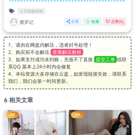
十万珍吱伏特
图罗记
分享
收藏
点赞(
0
)
1、请勿在网盘内解压，违者封号处理！
2、购买前不会解压
查看解压教程
3、如果支付成功未到账，充值不了直接
提交工单
或联
系QQ 基本上24小时内会修复
4、本站资源大多存储在云盘，如发现链接失效，请联系
我们，我们会第一时间更新。
相关文章
VIP
VIP