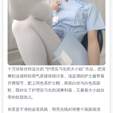
十万珍吱伏特这次的 “护理实习生的大小姐” 作品，把清
爽职业感和软萌气质揉得很讨喜。浅蓝调的护士服带着
开襟细节，配上同色系护士帽，再搭白丝与白色高跟
鞋，既衬出了护理实习生的清爽利落，又裹着大小姐自
带的软甜劲儿。
布景是干净的诊室风格，明亮光线衬得整个画面很清