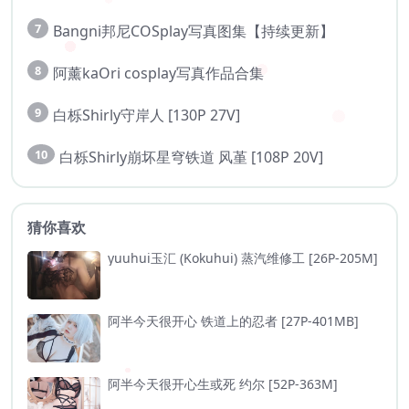
7
Bangni邦尼COSplay写真图集【持续更新】
8
阿薰kaOri cosplay写真作品合集
9
白栎Shirly守岸人 [130P 27V]
10
白栎Shirly崩坏星穹铁道 风堇 [108P 20V]
猜你喜欢
yuuhui玉汇 (Kokuhui) 蒸汽维修工 [26P-205M]
阿半今天很开心 铁道上的忍者 [27P-401MB]
阿半今天很开心生或死 约尔 [52P-363M]