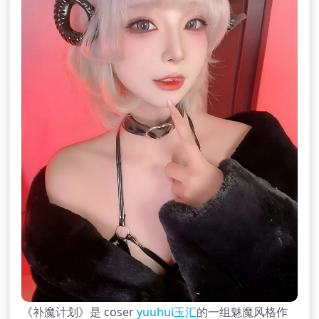
《补魔计划》是 coser
yuuhui玉汇
的一组魅魔风格作