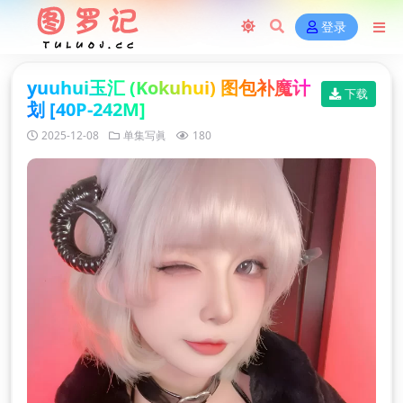
登录
yuuhui玉汇 (Kokuhui) 图包补魔计
下载
划 [40P-242M]
2025-12-08
单集写眞
180