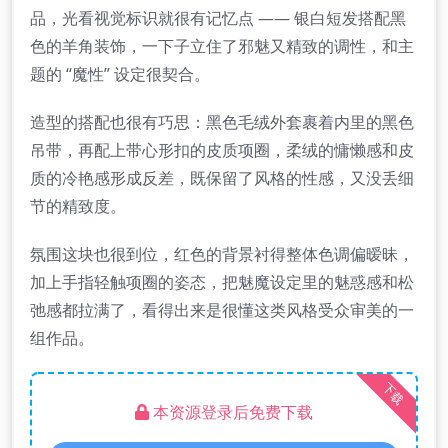
品，光看视觉标识就很有记忆点 —— 银白短发搭配黑
色的羊角装饰，一下子立住了邪魅又精致的调性，和主
题的 “魔性” 设定很契合。
造型的搭配也很有巧思：黑色毛绒外套裹着内里的黑色
吊带，再配上带心形扣的皮质项圈，柔绒的慵懒感和皮
质的冷艳感形成反差，既保留了风格的性感，又没丢细
节的精致度。
氛围这块也很到位，红色的背景衬得整体色调偏暧昧，
加上手指轻触项圈的姿态，把魅魔设定里的魅惑感和松
弛感都拉满了，看得出来是很懂这类风格受众审美的一
组作品。
下载
本资源登录后免费下载