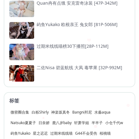
Quan冉有点饿 安克雷奇泳装 [47P-342M]
屿鱼Yukako 欧根亲王 兔女郎 [81P-506M]
过期米线线喵榜30下播照[28P-112M]
二佐Nisa 碧蓝航线 大凤 毒苹果 [32P-992M]
标签
微密圈合集
白栎Shirly
神楽坂真冬
Bangni邦尼
水淼aqua
Natsuko夏夏子
日奈娇
鹿八岁baby
轩萧学姐
半半子
小仓千代w
屿鱼Yukako
星之迟迟
过期米线线喵
G44不会受伤
桜桃喵