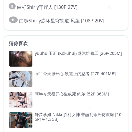
9
白栎Shirly守岸人 [130P 27V]
10
白栎Shirly崩坏星穹铁道 风堇 [108P 20V]
猜你喜欢
yuuhui玉汇 (Kokuhui) 蒸汽维修工 [26P-205M]
阿半今天很开心 铁道上的忍者 [27P-401MB]
阿半今天很开心生或死 约尔 [52P-363M]
轩萧学姐 Nikke胜利女神 普丽瓦蒂严厉教诲 [10
5P1V-1.3GB]