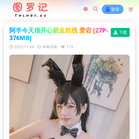
登录
阿半今天很开心碧蓝航线 爱宕 [27P-
下载
376MB]
2025-11-26
单集写眞
173