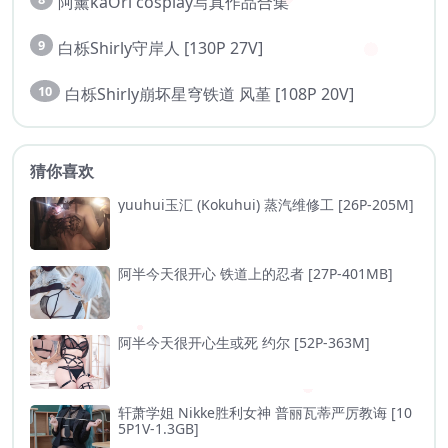
阿薰kaOri cosplay写真作品合集
9
白栎Shirly守岸人 [130P 27V]
10
白栎Shirly崩坏星穹铁道 风堇 [108P 20V]
猜你喜欢
yuuhui玉汇 (Kokuhui) 蒸汽维修工 [26P-205M]
阿半今天很开心 铁道上的忍者 [27P-401MB]
阿半今天很开心生或死 约尔 [52P-363M]
轩萧学姐 Nikke胜利女神 普丽瓦蒂严厉教诲 [10
5P1V-1.3GB]