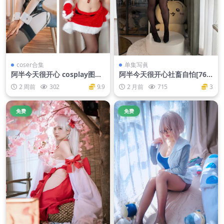
coser合集
单集写眞
阿半今天很开心 cosplay图片
阿半今天很开心社畜自怕[76P
作品合集
3V-459M]
2 周前
302
9.9
2 月前
715
3
免费
免费