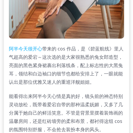
阿半今天很开心
带来的 cos 作品，是《碧蓝航线》里人
气超高的爱宕～这次选的是大家很熟悉的兔女郎造型，
亮面的黑色紧身裙裹出利落线条，配上标志性的大黑兔
耳，领结和白边袖口的细节也都给安排上了，一眼就能
认出是那位优雅又迷人的重巡洋舰姐姐。
能看得出来阿半今天心情是真的好，镜头前的神态特别
灵动放松，既带着爱宕自带的那种温柔妩媚，又多了几
分属于她自己的鲜活笑意。不管是背景里摆着装饰画的
温馨房间，还是红砖墙旁的柔和布景，都衬得这组 cos
的氛围特别舒服，不会抢去装扮本身的风头。