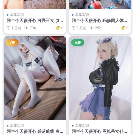
单集写眞
单集写眞
阿半今天很开心 可畏巫女 [38
阿半今天很开心 玛修同人体操
P-511M]
服[20P-162MB]
1 月前
734
0
8 月前
252
0
VIP
免费
单集写眞
单集写眞
阿半今天很开心 碧蓝航线 白
阿半今天很开心 黑枪呆女仆