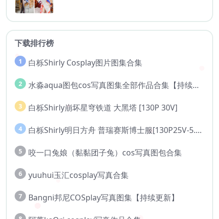
下载排行榜
1
白栎Shirly Cosplay图片图集合集
2
水淼aqua图包cos写真图集全部作品合集【持续更新..】
3
白栎Shirly崩坏星穹铁道 大黑塔 [130P 30V]
4
白栎Shirly明日方舟 普瑞赛斯博士服[130P25V-5.76G]
5
咬一口兔娘（黏黏团子兔）cos写真图包合集
6
yuuhui玉汇cosplay写真合集
7
Bangni邦尼COSplay写真图集【持续更新】
8