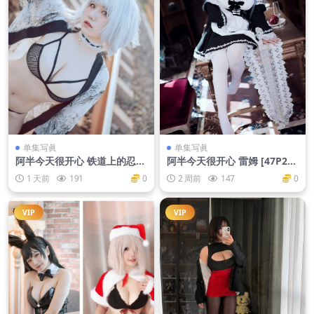
单集写眞
单集写眞
阿半今天很开心 铁道上的忍者
阿半今天很开心 雷姆 [47P2V-
[27P-401MB]
206MB]
1 天前
191
0
2 周前
147
0
VIP
VIP