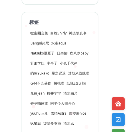
标签
微密圈合集
白栎Shirly
神楽坂真冬
Bangni邦尼
水淼aqua
Natsuko夏夏子
日奈娇
鹿八岁baby
轩萧学姐
半半子
小仓千代w
屿鱼Yukako
星之迟迟
过期米线线喵
G44不会受伤
桜桃喵
纸悦Etsu_ko
九曲Jean
桜井宁宁
清水由乃
香草喵露露
阿半今天很开心
yuuhui玉汇
雪晴Astra
奈汐酱nice
疯猫ss
柒柒要乖额
清水凪