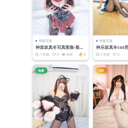
单集写眞
单集写眞
神楽坂真冬写真图集-叛逆
神乐坂真冬cos
人偶[75P-91MB]
旗袍 [75P2V-23
1 年前
0
806
0
1 年前
0
免费
VIP