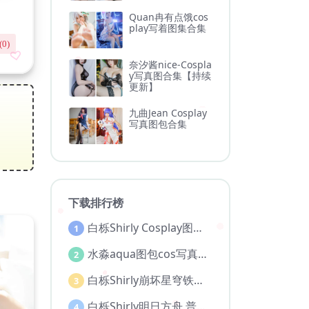
Quan冉有点饿cos
play写着图集合集
(
0
)
奈汐酱nice-Cospla
y写真图合集【持续
更新】
九曲Jean Cosplay
写真图包合集
下载排行榜
白栎Shirly Cosplay图片图集合集
1
水淼aqua图包cos写真图集全部作品合集【持续更新..】
2
白栎Shirly崩坏星穹铁道 大黑塔 [130P 30V]
3
白栎Shirly明日方舟 普瑞赛斯博士服[130P25V-5.76G]
4