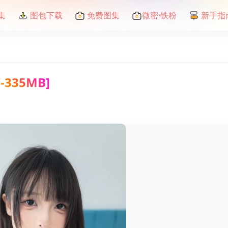
集
图包下载
免费图集
微密·铁粉
新手指
335MB]