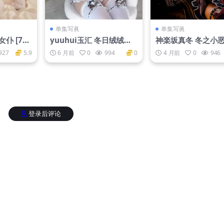
单集写眞
单集写眞
仆 [75
yuuhui玉汇 冬日绒绒兔
神楽坂真冬 冬之小恶魔
[50P 6V]
5P2V-577MB]
927
5.9
6 月前
0
994
0
4 月前
0
946
登录后评论