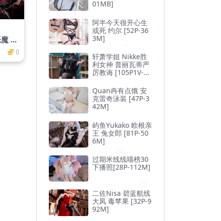
01MB]
阿半今天很开心生
或死 约尔 [52P-36
3M]
 [7
0
轩萧学姐 Nikke胜
利女神 普丽瓦蒂严
厉教诲 [105P1V-1.
3GB]
Quan冉有点饿 安
克雷奇泳装 [47P-3
42M]
屿鱼Yukako 欧根亲
王 兔女郎 [81P-50
6M]
过期米线线喵榜30
下播照[28P-112M]
二佐Nisa 碧蓝航线
大凤 毒苹果 [32P-9
92M]