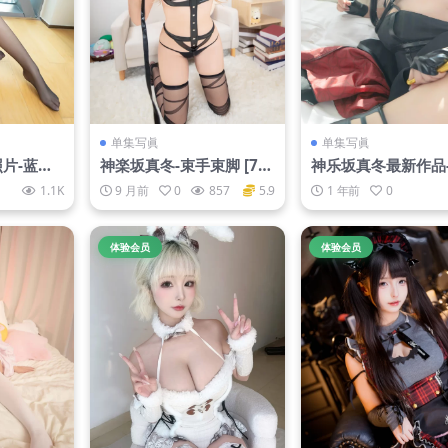
单集写眞
单集写眞
照片-蓝衣
神楽坂真冬-束手束脚 [75
神乐坂真冬最新作品
5M]
P2V 297M]
太太你也不想[75P-1
1.1K
9 月前
0
857
5.9
1 年前
0
B]
体验会员
体验会员