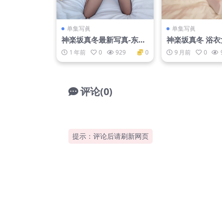
单集写眞
单集写眞
神楽坂真冬最新写真-东瀛
神楽坂真冬 浴衣女
猫女[75P2V-403MB]
P 25M]
1 年前
0
929
0
9 月前
0
评论(0)
提示：评论后请刷新网页