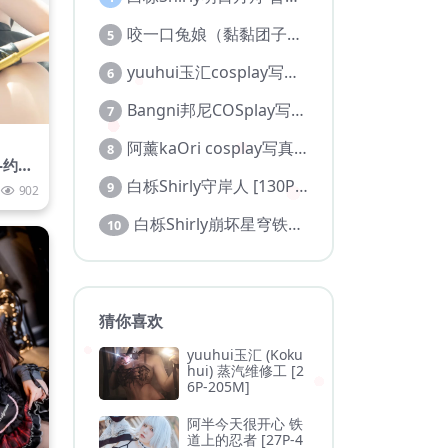
咬一口兔娘（黏黏团子兔）cos写真图包合集
5
yuuhui玉汇cosplay写真合集
6
Bangni邦尼COSplay写真图集【持续更新】
7
阿薰kaOri cosplay写真作品合集
8
-约尔
44M
白栎Shirly守岸人 [130P 27V]
9
902
白栎Shirly崩坏星穹铁道 风堇 [108P 20V]
10
猜你喜欢
yuuhui玉汇 (Koku
hui) 蒸汽维修工 [2
6P-205M]
阿半今天很开心 铁
道上的忍者 [27P-4