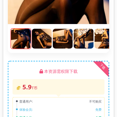
下载
本资源需权限下载
5.9
T币
普通用户:
不可购买
体验会员:
免费