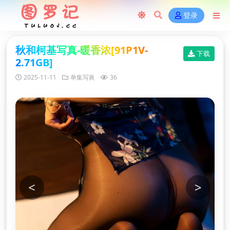
登录
秋和柯基写真-暖香浓[91P1V-
下载
2.71GB]
2025-11-11
单集写眞
36
<
>