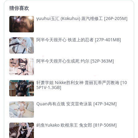
猜你喜欢
yuuhui玉汇 (Kokuhui) 蒸汽维修工 [26P-205M]
阿半今天很开心 铁道上的忍者 [27P-401MB]
阿半今天很开心生或死 约尔 [52P-363M]
轩萧学姐 Nikke胜利女神 普丽瓦蒂严厉教诲 [10
5P1V-1.3GB]
Quan冉有点饿 安克雷奇泳装 [47P-342M]
屿鱼Yukako 欧根亲王 兔女郎 [81P-506M]