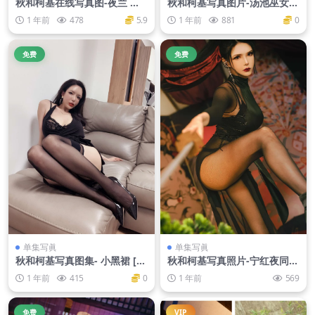
秋和柯基在线写真图-夜兰 兔
秋和柯基写真图片-汤池巫女
女郎 [92P-1.86GB]
[53P1V-1.12GB]
1 年前
478
5.9
1 年前
881
0
免费
免费
单集写眞
单集写眞
秋和柯基写真图集- 小黑裙 [47
秋和柯基写真照片-宁红夜同人
P-248MB]
[35P-168MB]
1 年前
415
0
1 年前
569
免费
VIP