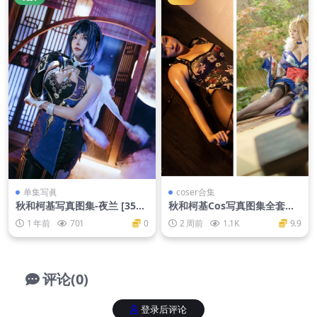
单集写眞
coser合集
秋和柯基写真图集-夜兰 [35P-
秋和柯基Cos写真图集全套作
728MB]
品【持续更新】
1 年前
701
0
2 周前
1.1K
9.9
评论(0)
登录后评论