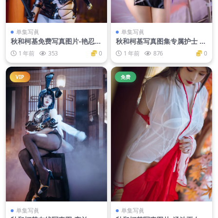
单集写眞
单集写眞
秋和柯基免费写真图片-艳忍
秋和柯基写真图集专属护士 真
[67P2V-1.34GB]
爱版 [68P3V-2.64GB]
1 年前
353
0
1 年前
876
0
VIP
免费
单集写眞
单集写眞