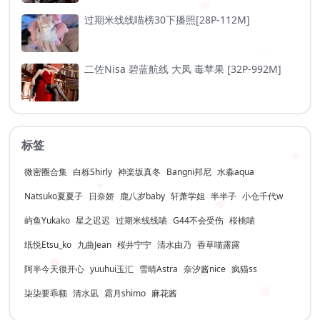
过期米线线喵榜30下播照[28P-112M]
二佐Nisa 碧蓝航线 大凤 毒苹果 [32P-992M]
标签
微密圈合集
白栎Shirly
神楽坂真冬
Bangni邦尼
水淼aqua
Natsuko夏夏子
日奈娇
鹿八岁baby
轩萧学姐
半半子
小仓千代w
屿鱼Yukako
星之迟迟
过期米线线喵
G44不会受伤
桜桃喵
纸悦Etsu_ko
九曲Jean
桜井宁宁
清水由乃
香草喵露露
阿半今天很开心
yuuhui玉汇
雪晴Astra
奈汐酱nice
疯猫ss
柒柒要乖额
清水凪
霜月shimo
麻花酱