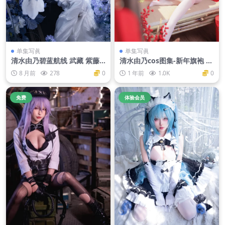
单集写眞
单集写眞
清水由乃碧蓝航线 武藏 紫藤
清水由乃cos图集-新年旗袍 [7
花 [51P1V-638MB]
7P-770MB]
8 月前
278
0
1 年前
1.0K
0
免费
体验会员