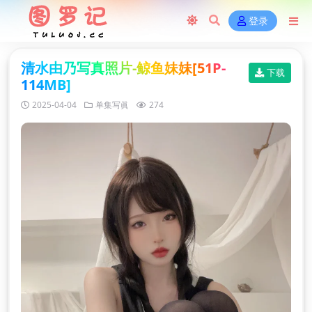
登录
清水由乃写真照片-鲸鱼妹妹[51P-
下载
114MB]
2025-04-04
单集写眞
274