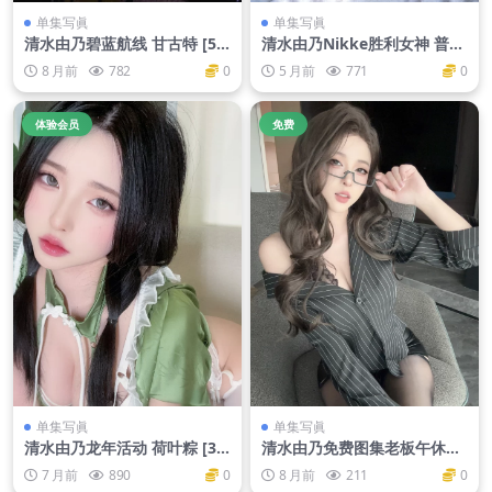
单集写眞
单集写眞
清水由乃碧蓝航线 甘古特 [55
清水由乃Nikke胜利女神 普利
P1V-1.57G]
瓦蒂 [85P 1V]
8 月前
782
0
5 月前
771
0
体验会员
免费
单集写眞
单集写眞
清水由乃龙年活动 荷叶粽 [35
清水由乃免费图集老板午休室
P1V-196M]
[58P1V-331M]
7 月前
890
0
8 月前
211
0