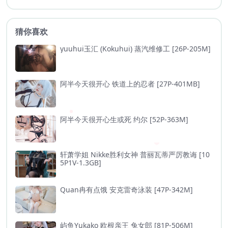
猜你喜欢
yuuhui玉汇 (Kokuhui) 蒸汽维修工 [26P-205M]
阿半今天很开心 铁道上的忍者 [27P-401MB]
阿半今天很开心生或死 约尔 [52P-363M]
轩萧学姐 Nikke胜利女神 普丽瓦蒂严厉教诲 [10
5P1V-1.3GB]
Quan冉有点饿 安克雷奇泳装 [47P-342M]
屿鱼Yukako 欧根亲王 兔女郎 [81P-506M]