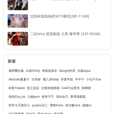
过期米线线喵榜30下播照[28P-112M]
二佐Nisa 碧蓝航线 大凤 毒苹果 [32P-992M]
标签
微密圈合集
白栎Shirly
神楽坂真冬
Bangni邦尼
水淼aqua
Natsuko夏夏子
日奈娇
鹿八岁baby
轩萧学姐
半半子
小仓千代w
屿鱼Yukako
星之迟迟
过期米线线喵
G44不会受伤
桜桃喵
纸悦Etsu_ko
九曲Jean
桜井宁宁
清水由乃
香草喵露露
阿半今天很开心
yuuhui玉汇
雪晴Astra
奈汐酱nice
疯猫ss
柒柒要乖额
清水凪
霜月shimo
麻花酱