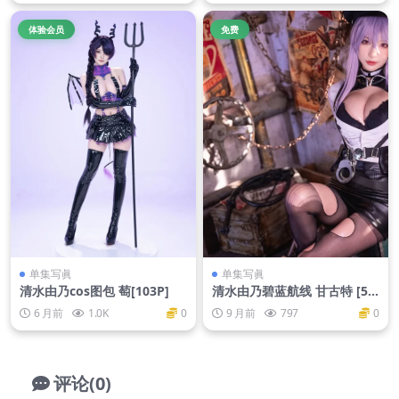
体验会员
免费
单集写眞
单集写眞
清水由乃cos图包 萄[103P]
清水由乃碧蓝航线 甘古特 [55
P1V-1.57G]
6 月前
1.0K
0
9 月前
797
0
评论(0)