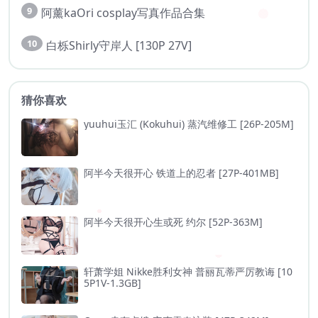
9
阿薰kaOri cosplay写真作品合集
10
白栎Shirly守岸人 [130P 27V]
猜你喜欢
yuuhui玉汇 (Kokuhui) 蒸汽维修工 [26P-205M]
阿半今天很开心 铁道上的忍者 [27P-401MB]
阿半今天很开心生或死 约尔 [52P-363M]
轩萧学姐 Nikke胜利女神 普丽瓦蒂严厉教诲 [10
5P1V-1.3GB]