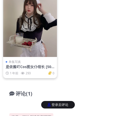
单集写眞
是依酱吖Cos图女仆馆长 [50P
5V-225MB]
1 年前
293
0
评论(1)
登录后评论