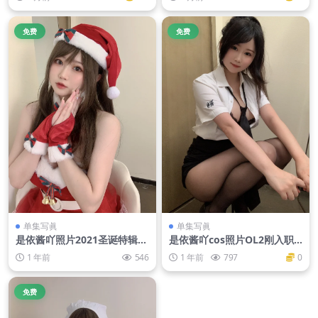
免费
免费
单集写眞
单集写眞
是依酱吖照片2021圣诞特辑-
是依酱吖cos照片OL2刚入职
圣诞老人
的新人
1 年前
546
1 年前
797
0
免费