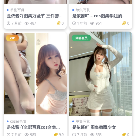
单集写眞
单集写眞
是依酱吖图集万圣节 三件套[9
是依酱吖 – cos图集学姐的背
5P-431M]
影
7 月前
487
0
1 年前
964
0
VIP
体验会员
coser合集
单集写眞
是依酱吖全部写真cos合集
是依酱吖 图集微醺少女
【持续更新】
7 月前
983
9.9
7 月前
353
0