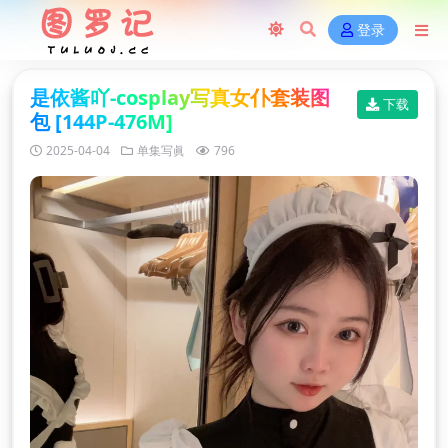
登录
是依酱吖-cosplay写真女仆套装图
下载
包 [144P-476M]
2025-04-04
单集写眞
796