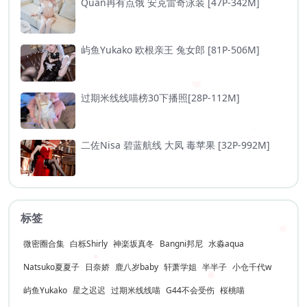
Quan冉有点饿 安克雷奇泳装 [47P-342M]
屿鱼Yukako 欧根亲王 兔女郎 [81P-506M]
过期米线线喵榜30下播照[28P-112M]
二佐Nisa 碧蓝航线 大凤 毒苹果 [32P-992M]
标签
微密圈合集
白栎Shirly
神楽坂真冬
Bangni邦尼
水淼aqua
Natsuko夏夏子
日奈娇
鹿八岁baby
轩萧学姐
半半子
小仓千代w
屿鱼Yukako
星之迟迟
过期米线线喵
G44不会受伤
桜桃喵