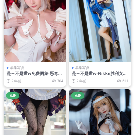
单集写眞
单集写眞
是三不是世w免费图集-恶毒白
是三不是世w-Nikke胜利女神
兔 [40P-255MB]
海伦娜捆绑
2 年前
704
2 年前
611
免费
免费