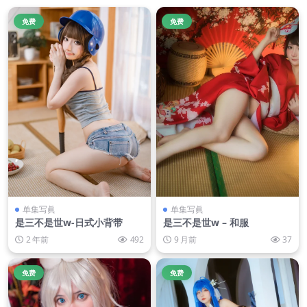
免费
免费
单集写眞
单集写眞
是三不是世w-日式小背带
是三不是世w – 和服
2 年前
492
9 月前
37
免费
免费