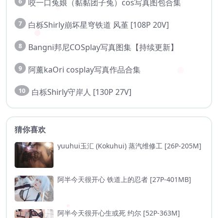
6
咬一口兔娘（黏黏团子兔）cos写真图包合集
7
白栎Shirly崩坏星穹铁道 风堇 [108P 20V]
8
Bangni邦尼COSplay写真图集【持续更新】
9
阿薰kaOri cosplay写真作品合集
10
白栎Shirly守岸人 [130P 27V]
猜你喜欢
yuuhui玉汇 (Kokuhui) 蒸汽维修工 [26P-205M]
阿半今天很开心 铁道上的忍者 [27P-401MB]
阿半今天很开心生或死 约尔 [52P-363M]