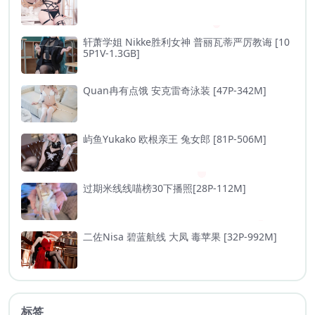
轩萧学姐 Nikke胜利女神 普丽瓦蒂严厉教诲 [10
5P1V-1.3GB]
Quan冉有点饿 安克雷奇泳装 [47P-342M]
屿鱼Yukako 欧根亲王 兔女郎 [81P-506M]
过期米线线喵榜30下播照[28P-112M]
二佐Nisa 碧蓝航线 大凤 毒苹果 [32P-992M]
标签