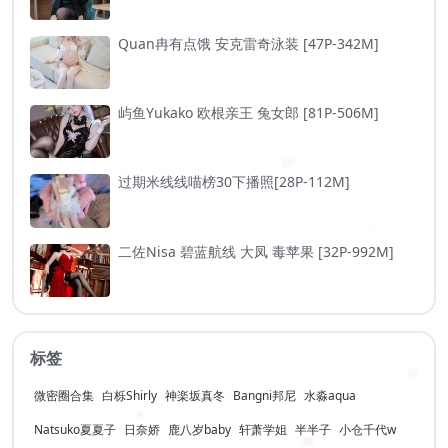
Quan冉有点饿 安克雷奇泳装 [47P-342M]
屿鱼Yukako 欧根亲王 兔女郎 [81P-506M]
过期米线线喵榜30下播照[28P-112M]
二佐Nisa 碧蓝航线 大凤 毒苹果 [32P-992M]
标签
微密圈合集
白栎Shirly
神楽坂真冬
Bangni邦尼
水淼aqua
Natsuko夏夏子
日奈娇
鹿八岁baby
轩萧学姐
半半子
小仓千代w