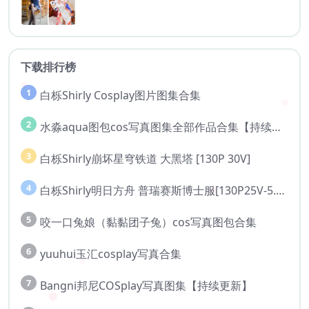
下载排行榜
1
白栎Shirly Cosplay图片图集合集
2
水淼aqua图包cos写真图集全部作品合集【持续更新..】
3
白栎Shirly崩坏星穹铁道 大黑塔 [130P 30V]
4
白栎Shirly明日方舟 普瑞赛斯博士服[130P25V-5.76G]
5
咬一口兔娘（黏黏团子兔）cos写真图包合集
6
yuuhui玉汇cosplay写真合集
7
Bangni邦尼COSplay写真图集【持续更新】