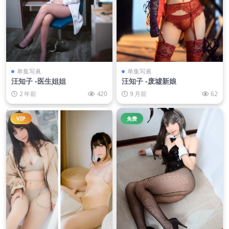
单集写眞
单集写眞
汪知子 -医生姐姐
汪知子 -废墟新娘
2 年前
420
9 月前
62
VIP
免费