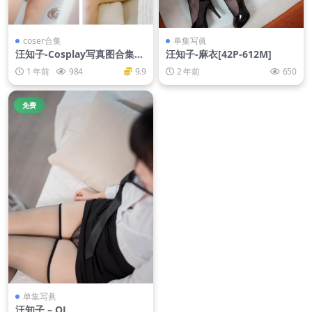
coser合集
单集写眞
汪知子-Cosplay写真图合集
汪知子-麻衣[42P-612M]
【持续更新】
1 年前
984
9.9
2 年前
650
免费
单集写眞
汪知子 – OL