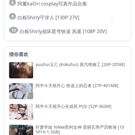
8
阿薰kaOri cosplay写真作品合集
9
白栎Shirly守岸人 [130P 27V]
10
白栎Shirly崩坏星穹铁道 风堇 [108P 20V]
猜你喜欢
yuuhui玉汇 (Kokuhui) 蒸汽维修工 [26P-205M]
阿半今天很开心 铁道上的忍者 [27P-401MB]
阿半今天很开心生或死 约尔 [52P-363M]
轩萧学姐 Nikke胜利女神 普丽瓦蒂严厉教诲 [10
5P1V-1.3GB]