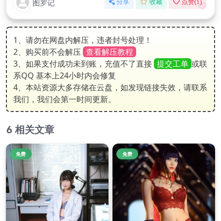
图罗记
分享
收藏
点赞(
1
)
1、请勿在网盘内解压，违者封号处理！
2、购买前不会解压
查看解压教程
3、如果支付成功未到账，充值不了直接
提交工单
或联
系QQ 基本上24小时内会修复
4、本站资源大多存储在云盘，如发现链接失效，请联系
我们，我们会第一时间更新。
相关文章
免费
免费