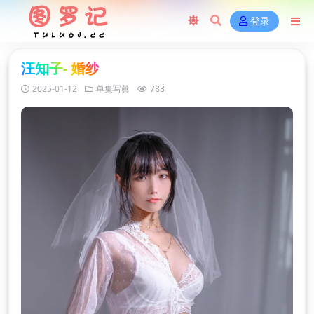
登录
汪知子- 婚纱
2025-01-12
单集写眞
783