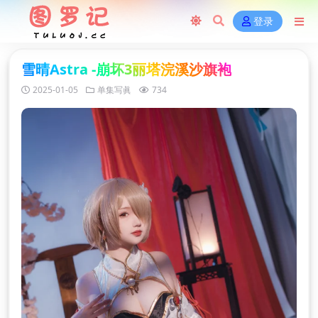
登录
雪晴Astra -崩坏3丽塔浣溪沙旗袍
2025-01-05
单集写眞
734