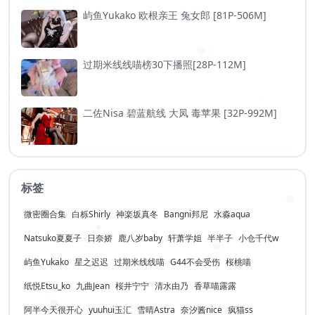
屿鱼Yukako 欧根亲王 兔女郎 [81P-506M]
过期米线线喵榜30下播照[28P-112M]
二佐Nisa 碧蓝航线 大凤 毒苹果 [32P-992M]
标签
微密圈合集
白栎Shirly
神楽坂真冬
Bangni邦尼
水淼aqua
Natsuko夏夏子
日奈娇
鹿八岁baby
轩萧学姐
半半子
小仓千代w
屿鱼Yukako
星之迟迟
过期米线线喵
G44不会受伤
桜桃喵
纸悦Etsu_ko
九曲Jean
桜井宁宁
清水由乃
香草喵露露
阿半今天很开心
yuuhui玉汇
雪晴Astra
奈汐酱nice
疯猫ss