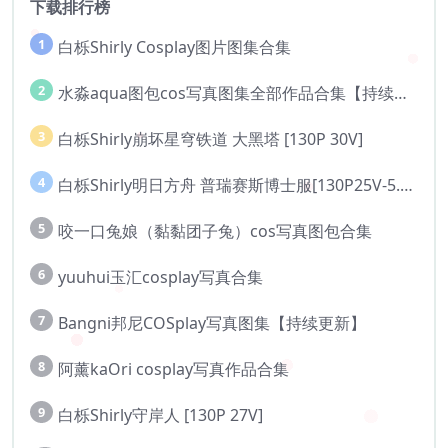
下载排行榜
1
白栎Shirly Cosplay图片图集合集
2
水淼aqua图包cos写真图集全部作品合集【持续更新..】
3
白栎Shirly崩坏星穹铁道 大黑塔 [130P 30V]
4
白栎Shirly明日方舟 普瑞赛斯博士服[130P25V-5.76G]
5
咬一口兔娘（黏黏团子兔）cos写真图包合集
6
yuuhui玉汇cosplay写真合集
7
Bangni邦尼COSplay写真图集【持续更新】
8
阿薰kaOri cosplay写真作品合集
9
白栎Shirly守岸人 [130P 27V]