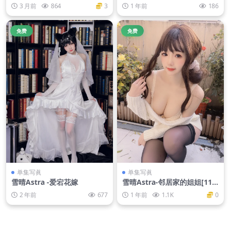
0P-371M]
1.26G]
3 月前
864
3
1 年前
186
免费
免费
单集写眞
单集写眞
雪晴Astra -爱宕花嫁
雪晴Astra-邻居家的姐姐[116
P-911MB]
2 年前
677
1 年前
1.1K
0