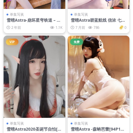
单集写眞
单集写眞
雪晴Astra-崩坏星穹铁道 – 符
雪晴Astra碧蓝航线 信浓 七夕
玄
兔女郎[53P1V-2.36G]
2 年前
1.1K
7 月前
786
0
VIP
免费
单集写眞
单集写眞
雪晴Astra2020圣诞节自怕[14
雪晴Astra -森蚺芭蕾[94P1V-