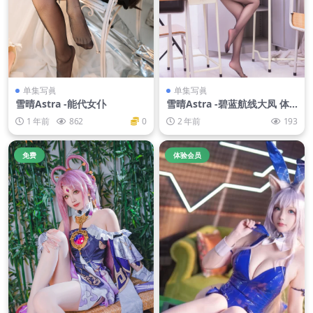
单集写眞
单集写眞
雪晴Astra -能代女仆
雪晴Astra -碧蓝航线大凤 体
操服
1 年前
862
0
2 年前
193
免费
体验会员