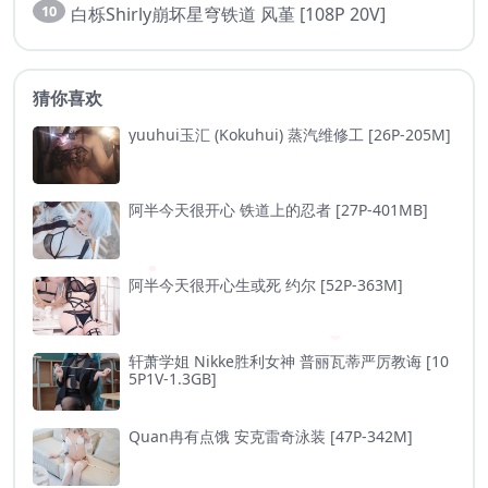
10
白栎Shirly崩坏星穹铁道 风堇 [108P 20V]
猜你喜欢
yuuhui玉汇 (Kokuhui) 蒸汽维修工 [26P-205M]
阿半今天很开心 铁道上的忍者 [27P-401MB]
阿半今天很开心生或死 约尔 [52P-363M]
轩萧学姐 Nikke胜利女神 普丽瓦蒂严厉教诲 [10
5P1V-1.3GB]
Quan冉有点饿 安克雷奇泳装 [47P-342M]