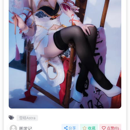
雪晴Astra
图罗记
分享
收藏
点赞(
0
)