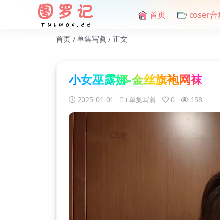
首页
coser合
首页
单集写眞
正文
小女巫露娜-金丝旗袍网袜
2025-01-01
单集写眞
0
158