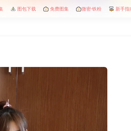
集
图包下载
免费图集
微密·铁粉
新手指