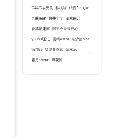
G44不会受伤
桜桃喵
纸悦Etsu_ko
九曲Jean
桜井宁宁
清水由乃
香草喵露露
阿半今天很开心
yuuhui玉汇
雪晴Astra
奈汐酱nice
疯猫ss
柒柒要乖额
清水凪
霜月shimo
麻花酱