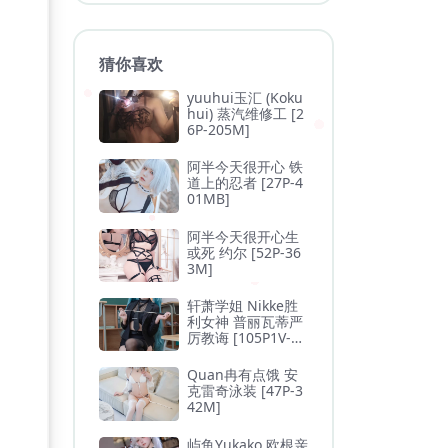
猜你喜欢
yuuhui玉汇 (Koku
hui) 蒸汽维修工 [2
6P-205M]
阿半今天很开心 铁
道上的忍者 [27P-4
01MB]
阿半今天很开心生
或死 约尔 [52P-36
3M]
轩萧学姐 Nikke胜
利女神 普丽瓦蒂严
厉教诲 [105P1V-1.
3GB]
Quan冉有点饿 安
克雷奇泳装 [47P-3
42M]
屿鱼Yukako 欧根亲