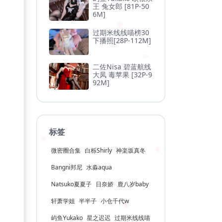
王 兔女郎 [81P-50
6M]
过期米线线喵榜30
下播照[28P-112M]
二佐Nisa 碧蓝航线
大凤 毒苹果 [32P-9
92M]
标签
微密圈合集
白栎Shirly
神楽坂真冬
Bangni邦尼
水淼aqua
Natsuko夏夏子
日奈娇
鹿八岁baby
轩萧学姐
半半子
小仓千代w
屿鱼Yukako
星之迟迟
过期米线线喵