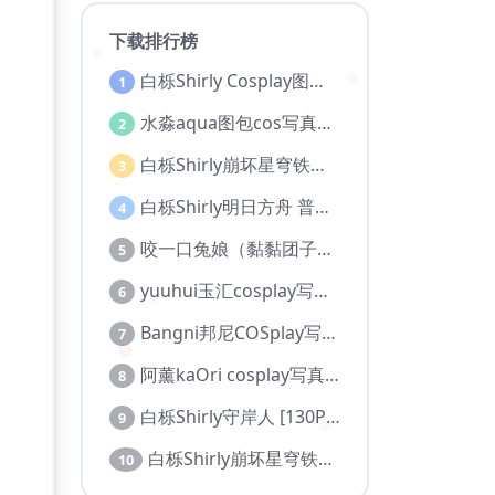
下载排行榜
白栎Shirly Cosplay图片图集合集
1
水淼aqua图包cos写真图集全部作品合集【持续更新..】
2
白栎Shirly崩坏星穹铁道 大黑塔 [130P 30V]
3
白栎Shirly明日方舟 普瑞赛斯博士服[130P25V-5.76G]
4
咬一口兔娘（黏黏团子兔）cos写真图包合集
5
yuuhui玉汇cosplay写真合集
6
Bangni邦尼COSplay写真图集【持续更新】
7
阿薰kaOri cosplay写真作品合集
8
白栎Shirly守岸人 [130P 27V]
9
白栎Shirly崩坏星穹铁道 风堇 [108P 20V]
10