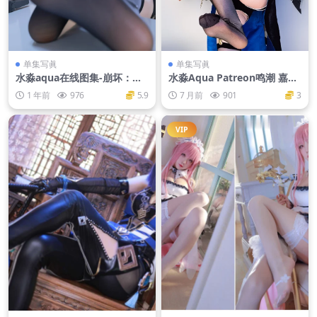
单集写眞
单集写眞
水淼aqua在线图集-崩坏：星
水淼Aqua Patreon鸣潮 嘉贝
穹铁道 卡芙卡 [93P-140MB]
莉娜[29P-43M]
1 年前
976
5.9
7 月前
901
3
VIP