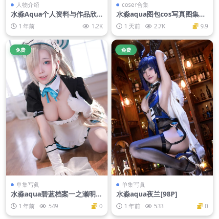
人物介绍
coser合集
水淼Aqua个人资料与作品欣
水淼aqua图包cos写真图集全
赏
部作品合集【持续更新..】
1 年前
1.2K
1 天前
2.7K
9.9
免费
免费
单集写眞
单集写眞
水淼aqua碧蓝档案一之濑明日
水淼aqua夜兰[98P]
奈女仆
1 年前
549
0
1 年前
533
0