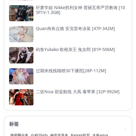
轩萧学姐 Nikke胜利女神 普丽瓦蒂严厉教诲 [10
5P1V-1.3GB]
Quan冉有点饿 安克雷奇泳装 [47P-342M]
屿鱼Yukako 欧根亲王 兔女郎 [81P-506M]
过期米线线喵榜30下播照[28P-112M]
二佐Nisa 碧蓝航线 大凤 毒苹果 [32P-992M]
标签
微密圈合集
白栎Shirly
神楽坂真冬
Bangni邦尼
水淼aqua