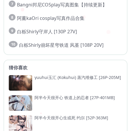
7
Bangni邦尼COSplay写真图集【持续更新】
8
阿薰kaOri cosplay写真作品合集
9
白栎Shirly守岸人 [130P 27V]
10
白栎Shirly崩坏星穹铁道 风堇 [108P 20V]
猜你喜欢
yuuhui玉汇 (Kokuhui) 蒸汽维修工 [26P-205M]
阿半今天很开心 铁道上的忍者 [27P-401MB]
阿半今天很开心生或死 约尔 [52P-363M]