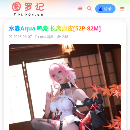
登录
水淼Aqua 鸣潮 长离原皮[52P-82M]
2026-06-07
单集写眞
248