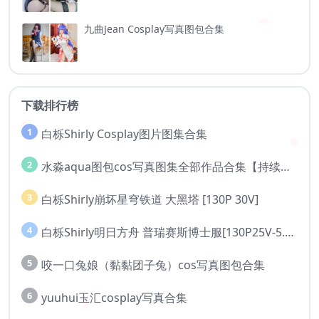
九曲Jean Cosplay写真图包合集
下载排行榜
1
白栎Shirly Cosplay图片图集合集
2
水淼aqua图包cos写真图集全部作品合集【持续更新..】
3
白栎Shirly崩坏星穹铁道 大黑塔 [130P 30V]
4
白栎Shirly明日方舟 普瑞赛斯博士服[130P25V-5.76G]
5
咬一口兔娘（黏黏团子兔）cos写真图包合集
6
yuuhui玉汇cosplay写真合集