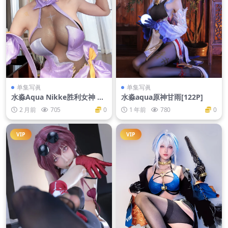
单集写眞
单集写眞
水淼Aqua Nikke胜利女神 阿
水淼aqua原神甘雨[122P]
妮斯超级巨星星光[21P-36M
2 月前
705
0
1 年前
780
0
B]
VIP
VIP