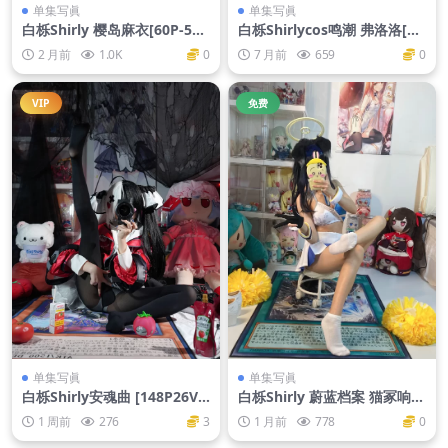
单集写眞
单集写眞
白栎Shirly 樱岛麻衣[60P-579
白栎Shirlycos鸣潮 弗洛洛[13
M]
0P25V-6.98G]
2 月前
1.0K
0
7 月前
659
0
VIP
免费
单集写眞
单集写眞
白栎Shirly安魂曲 [148P26V-
白栎Shirly 蔚蓝档案 猫冢响应
10.5G]
援团[88P10V-1.46G]
1 周前
276
3
1 月前
778
0