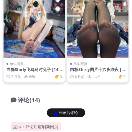
单集写眞
单集写眞
白栎Shirly飞鸟马时兔子 [146
白栎Shirly图片十六夜咲夜 [6
P25V-4.64GB]
6P-1.17GB]
2 月前
668
0
8 月前
1.4K
0
评论(14)
登录后评论
提示：评论后请刷新网页