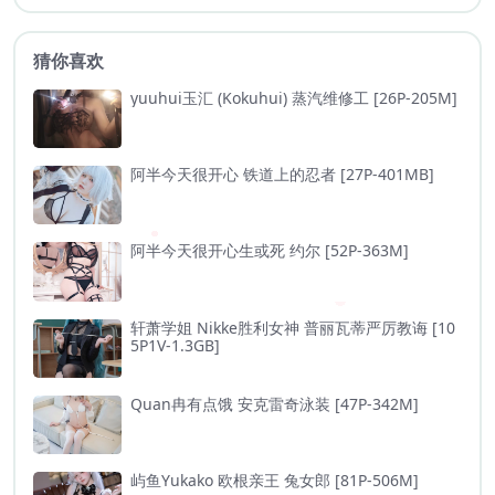
猜你喜欢
yuuhui玉汇 (Kokuhui) 蒸汽维修工 [26P-205M]
阿半今天很开心 铁道上的忍者 [27P-401MB]
阿半今天很开心生或死 约尔 [52P-363M]
轩萧学姐 Nikke胜利女神 普丽瓦蒂严厉教诲 [10
5P1V-1.3GB]
Quan冉有点饿 安克雷奇泳装 [47P-342M]
屿鱼Yukako 欧根亲王 兔女郎 [81P-506M]