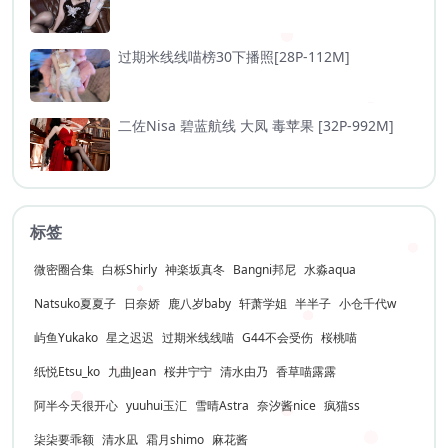
过期米线线喵榜30下播照[28P-112M]
二佐Nisa 碧蓝航线 大凤 毒苹果 [32P-992M]
标签
微密圈合集
白栎Shirly
神楽坂真冬
Bangni邦尼
水淼aqua
Natsuko夏夏子
日奈娇
鹿八岁baby
轩萧学姐
半半子
小仓千代w
屿鱼Yukako
星之迟迟
过期米线线喵
G44不会受伤
桜桃喵
纸悦Etsu_ko
九曲Jean
桜井宁宁
清水由乃
香草喵露露
阿半今天很开心
yuuhui玉汇
雪晴Astra
奈汐酱nice
疯猫ss
柒柒要乖额
清水凪
霜月shimo
麻花酱