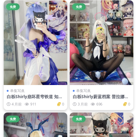
免费
免费
单集写眞
单集写眞
白栎Shirly崩坏星穹铁道 知更
白栎Shirly蔚蓝档案 普拉娜泳
鸟 [40P 6V]
装[113P-438M]
4 月前
911
0
3 月前
696
0
免费
免费