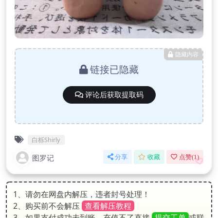
隐藏内容
链接已隐藏
评论后获取提取码
白栎Shirly
图罗记
分享
收藏
点赞(
1
)
1、请勿在网盘内解压，违者封号处理！
2、购买前不会解压
查看解压教程
3、如果支付成功未到账，充值不了直接
提交工单
或联