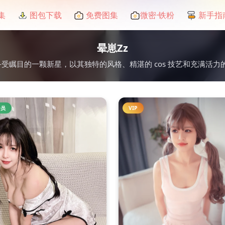
集
图包下载
免费图集
微密·铁粉
新手指
晕崽Zz
 领域中备受瞩目的一颗新星，以其独特的风格、精湛的 cos 技艺和充
会员
VIP