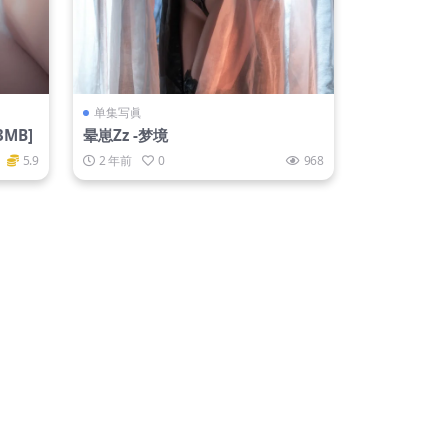
单集写眞
3MB]
晕崽Zz -梦境
5.9
2 年前
0
968