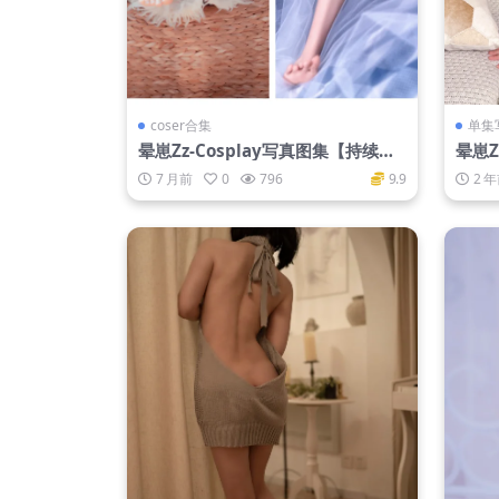
coser合集
单集
晕崽Zz-Cosplay写真图集【持续更
晕崽Zz
新】
7 月前
0
796
9.9
2 