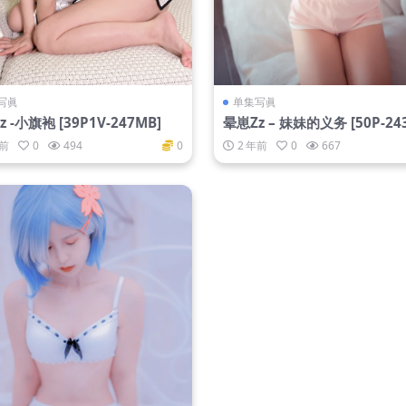
写眞
单集写眞
 -小旗袍 [39P1V-247MB]
晕崽Zz – 妹妹的义务 [50P-24
年前
0
494
0
2 年前
0
667