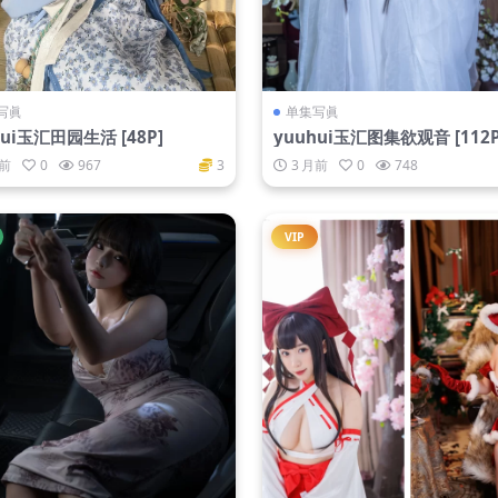
写眞
单集写眞
hui玉汇田园生活 [48P]
yuuhui玉汇图集欲观音 [112P
月前
0
967
3
3 月前
0
748
VIP