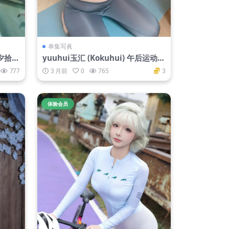
单集写眞
夕拾[1
yuuhui玉汇 (Kokuhui) 午后运动[4
0P2V-415M]
777
3 月前
0
765
3
体验会员