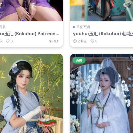
写眞
单集写眞
玉汇 (Kokuhui) Patreon订
yuuhui玉汇 (Kokuhui) 朝花
蛊柔情[44P2V-523M]
11P-2.53G]
月前
0
931
2 月前
0
免费