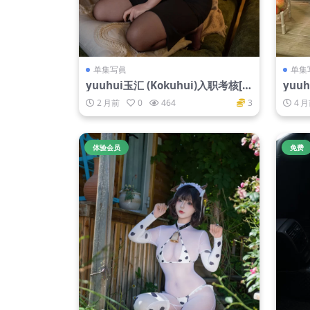
单集写眞
单集
yuuhui玉汇 (Kokuhui)入职考核[1
yuu
01P-405M]
2 月前
0
464
3
4 
体验会员
免费