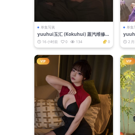
单集写眞
单集
yuuhui玉汇 (Kokuhui) 蒸汽维修工
yuuhui
[26P-205M]
阅 苗
16 小时前
0
134
0
2 
VIP
VIP