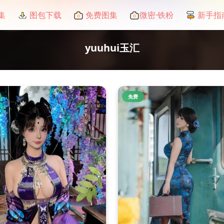
集
图包下载
免费图集
微密·铁粉
新手指
yuuhui玉汇
免费