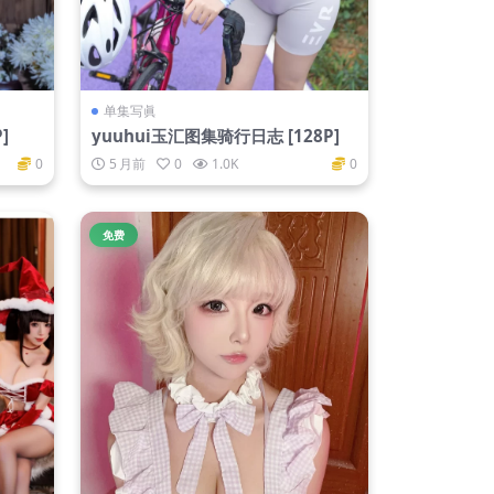
单集写眞
]
yuuhui玉汇图集骑行日志 [128P]
0
5 月前
0
1.0K
0
免费