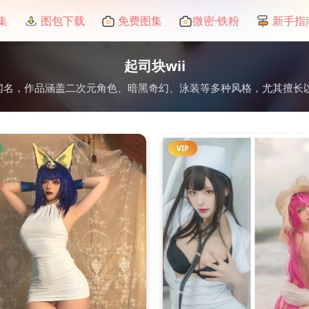
集
图包下载
免费图集
微密·铁粉
新手指
起司块wii
写真创作闻名，作品涵盖二次元角色、暗黑奇幻、泳装等多种风格，尤其擅
VIP