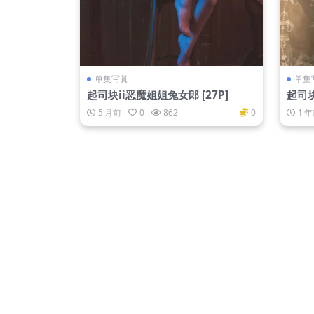
单集写眞
单集
起司块ii恶魔姐姐兔女郎 [27P]
起司块
226M
5 月前
0
862
0
1 