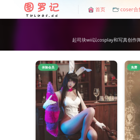
首页
coser合
起司块wii以cosplay和
体验会员
免费