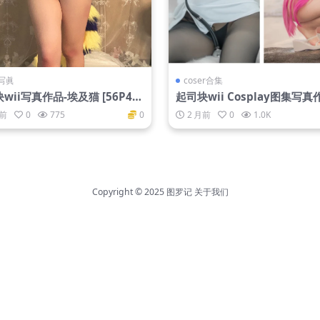
写眞
coser合集
wii写真作品-埃及猫 [56P4V-
起司块wii Cosplay图集写
B]
新至【37期】
年前
0
775
0
2 月前
0
1.0K
Copyright © 2025
图罗记
关于我们