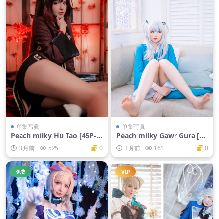
单集写眞
单集写眞
Peach milky Hu Tao [45P-2
Peach milky Gawr Gura [50
64M]
P-377M]
3 月前
525
0
3 月前
161
0
免费
VIP