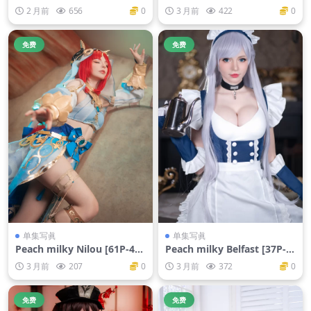
t Film Noir [26P-250M]
an Bride Lingerie [34P-343
2 月前
656
0
3 月前
422
0
M]
免费
免费
单集写眞
单集写眞
Peach milky Nilou [61P-481
Peach milky Belfast [37P-2
M]
73M]
3 月前
207
0
3 月前
372
0
免费
免费