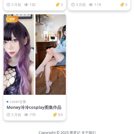
P-782M]
旗袍[74P2V-4.8G]
3 月前
192
3
3 月前
1.1K
0
VIP
coser合集
Money冷冷cosplay图集作品
3 月前
770
9.9
Copyright © 2025
图罗记
关于我们