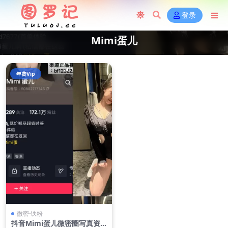
登录
Mimi蛋儿
年费Vip
微密·铁粉
抖音Mimi蛋儿微密圈写真资