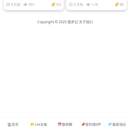
合集
0套+网红大合集
4 月前
851
9.9
3 月前
1.1K
98
Copyright © 2025
图罗记
关于我们
🏠️首页
📂cos合集
📅微密圈
📌签到领VIP
💎最新地址