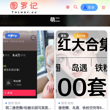
登录
萌二
年费Vip
置顶
永久Vip
微密·铁粉
微密·铁粉
萌二微密圈/轻糖乐园写真图集
微密圈、岛遇、铁粉空间等80