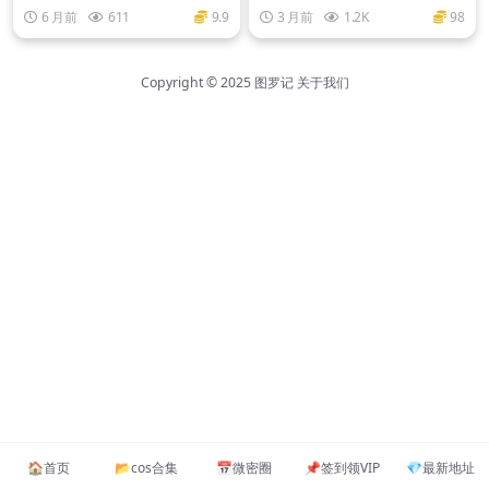
绍
0套+网红大合集
6 月前
611
9.9
3 月前
1.2K
98
Copyright © 2025
图罗记
关于我们
🏠️首页
📂cos合集
📅微密圈
📌签到领VIP
💎最新地址