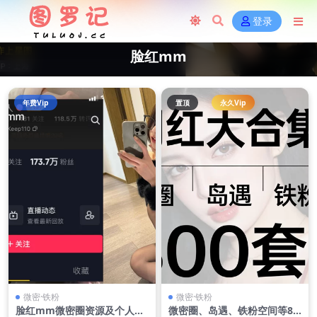
登录
脸红mm
年费Vip
置顶
永久Vip
微密·铁粉
微密·铁粉
脸红mm微密圈资源及个人介
微密圈、岛遇、铁粉空间等80