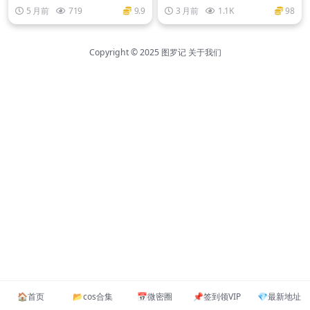
0套+网红大合集
5 月前
719
9.9
3 月前
1.1K
98
Copyright © 2025
图罗记
关于我们
🏠️首页
📂cos合集
📅微密圈
📌签到领VIP
💎最新地址