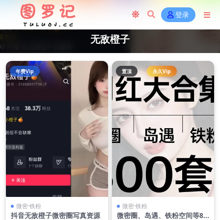
登录
无敌橙子
年费Vip
置顶
永久Vip
微密·铁粉
微密·铁粉
抖音无敌橙子微密圈写真资源
微密圈、岛遇、铁粉空间等80