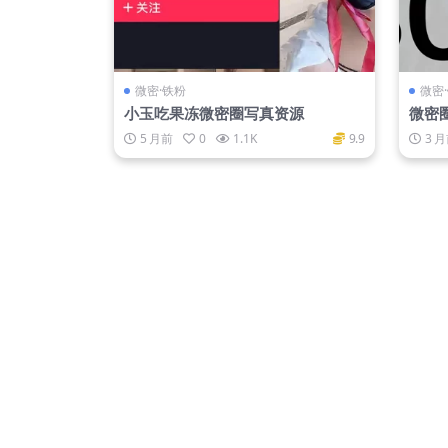
微密·铁粉
微密
小玉吃果冻微密圈写真资源
微密
+网
5 月前
0
1.1K
9.9
3 