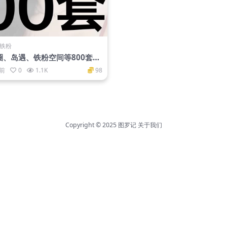
·铁粉
圈、岛遇、铁粉空间等800套
红大合集
月前
0
1.1K
98
Copyright © 2025
图罗记
关于我们