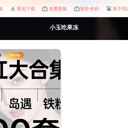
集
图包下载
免费图集
微密·铁粉
新手指
小玉吃果冻
永久Vip