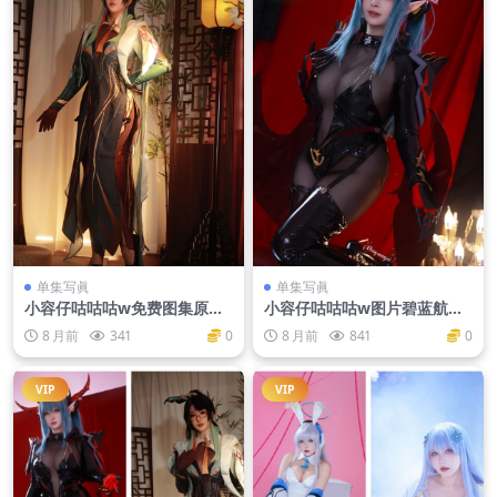
单集写眞
单集写眞
小容仔咕咕咕w免费图集原神
小容仔咕咕咕w图片碧蓝航线
闲云
龙娘
8 月前
341
0
8 月前
841
0
VIP
VIP