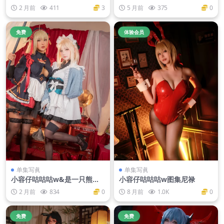
同人[40P-217M]
瞬 [40P]
2 月前
411
3
5 月前
375
0
免费
体验会员
单集写眞
单集写眞
小容仔咕咕咕w&是一只熊仔
小容仔咕咕咕w图集尼禄
FGO 冲田总司 魔神冲田
2 月前
834
0
8 月前
1.0K
0
免费
免费