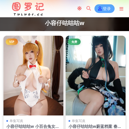
登录
小容仔咕咕咕w
VIP
免费
单集写眞
单集写眞
小容仔咕咕咕w 小百合兔女郎
小容仔咕咕咕w蔚蓝档案 春原