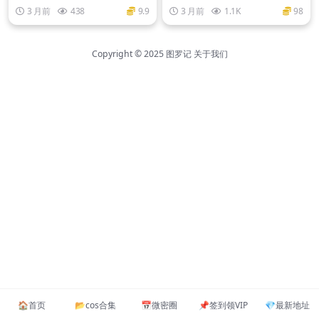
0套+网红大合集
3 月前
438
9.9
3 月前
1.1K
98
Copyright © 2025
图罗记
关于我们
🏠️首页
📂cos合集
📅微密圈
📌签到领VIP
💎最新地址