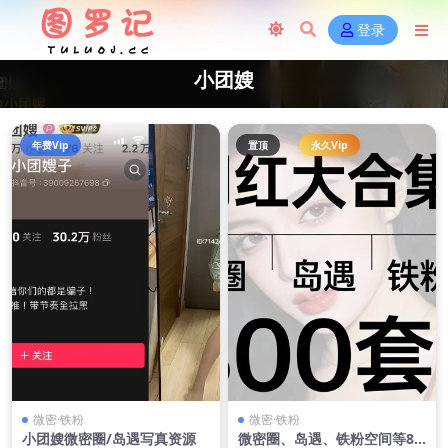
登录
小团嫂
年费Vip
置顶
永久Vip
微密·铁粉
微密·铁粉
小团嫂微密圈/岛遇写真资源
微密圈、岛遇、铁粉空间等80