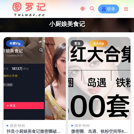
登录
小厨娘美食记
年费Vip
置顶
永久Vip
微密·铁粉
微密·铁粉
抖音小厨娘美食记微密圈破解
微密圈、岛遇、铁粉空间等80