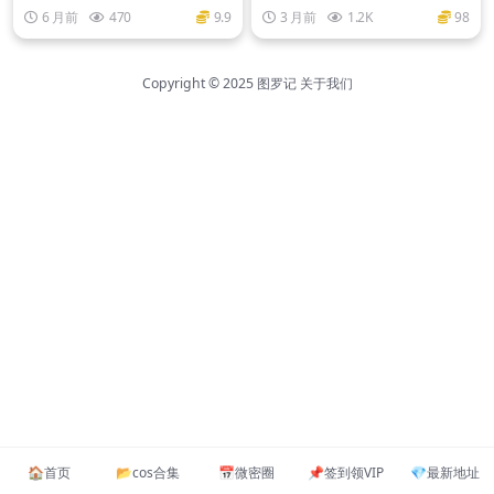
全集
0套+网红大合集
6 月前
470
9.9
3 月前
1.2K
98
Copyright © 2025
图罗记
关于我们
🏠️首页
📂cos合集
📅微密圈
📌签到领VIP
💎最新地址