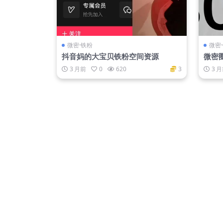
微密·铁粉
微密
抖音妈的大宝贝铁粉空间资源
微密
+网
3 月前
0
620
3
3 