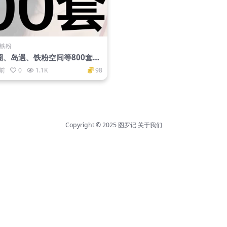
·铁粉
圈、岛遇、铁粉空间等800套
红大合集
月前
0
1.1K
98
Copyright © 2025
图罗记
关于我们