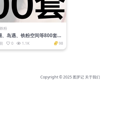
·铁粉
圈、岛遇、铁粉空间等800套
红大合集
月前
0
1.1K
98
Copyright © 2025
图罗记
关于我们