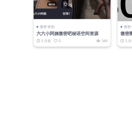
微密·铁粉
微密
六六小阿姨微密吧秘语空间资源
微密
+网
5 月前
0
549
3 