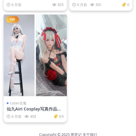
9MB]
6 月前
835
6 月前
901
0
VIP
coser合集
仙九Airi Cosplay写真作品图
包合集
6 月前
403
9.9
Copyright © 2025
图罗记
关于我们