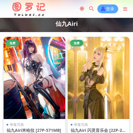
登录
仙九Airi
免费
免费
单集写眞
单集写眞
仙九Airi米哈拉 [27P-571MB]
仙九Airi 闪灵音乐会 [22P-22